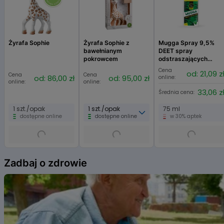
Żyrafa Sophie
Żyrafa Sophie z
Mugga Spray 9,5%
bawełnianym
DEET spray
pokrowcem
odstraszających
komary, kleszcze i
Cena
od: 21,09 z
Cena
Cena
inne insekty
od: 86,00 zł
od: 95,00 zł
online:
online:
online:
33,06 z
Średnia cena:
1 szt./opak
1 szt./opak
75 ml
dostępne online
dostępne online
w 30% aptek
Item
1
Zadbaj o zdrowie
of
6