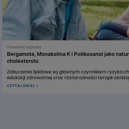
Bergamota, Monakolina K i Polikosanol jako naturalne s
Trawienie i wątroba
Bergamota, Monakolina K i Polikosanol jako natu
cholesterolu
Zaburzenia lipidowe są głównym czynnikiem ryzyka 
edukacji zdrowotnej oraz różnorodności terapii obniż
leczenia dyslipidemii w Polsce pozostaje niewystarcza
CZYTAJ DALEJ
dyslipidemią? W naszym artykule przyjrzymy się trzem
gospodarkę lipidową. Pierwszym z nich jest ekstrakt 
czerwonego fermentowanego ryżu, a trzecim – wyciąg
alifatycznych pozyskiwanych z trzciny cukrowej. Zac
dowiedzieć się, czy warto sięgać po te naturalne rozwi