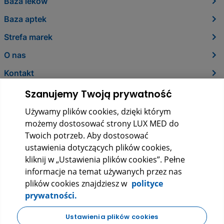
Baza leków
Baza aptek
Strefa marek
O nas
Kontakt
Szanujemy Twoją prywatność
Używamy plików cookies, dzięki którym
możemy dostosować strony LUX MED do
Twoich potrzeb. Aby dostosować
ustawienia dotyczących plików cookies,
kliknij w „Ustawienia plików cookies”. Pełne
informacje na temat używanych przez nas
LUX MED Sp. z o.o.
plików cookies znajdziesz w
polityce
ul. Szturmowa 2, 02-678 Warszawa
prywatności.
KRS: 0000265353
NIP: 5272523080
REGON: 140723603
Ustawienia plików cookies