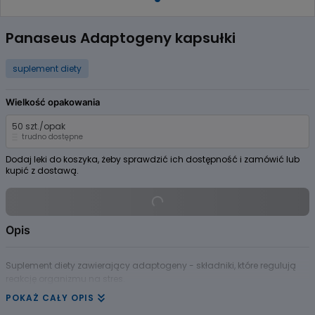
Item
1
Panaseus Adaptogeny kapsułki
of
1
suplement diety
Wielkość opakowania
50 szt./opak
trudno dostępne
Dodaj leki do koszyka, żeby sprawdzić ich dostępność i zamówić lub
kupić z dostawą.
Opis
Suplement diety zawierający adaptogeny - składniki, które regulują
reakcję organizmu na stres.
POKAŻ CAŁY OPIS