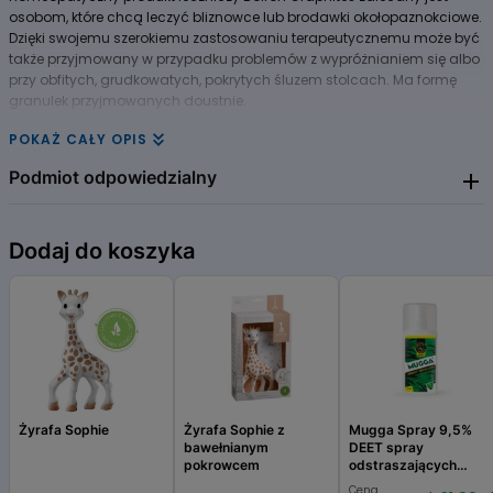
osobom, które chcą leczyć bliznowce lub brodawki okołopaznokciowe.
Dzięki swojemu szerokiemu zastosowaniu terapeutycznemu może być
także przyjmowany w przypadku problemów z wypróżnianiem się albo
przy obfitych, grudkowatych, pokrytych śluzem stolcach. Ma formę
granulek przyjmowanych doustnie.
POKAŻ CAŁY OPIS
Podmiot odpowiedzialny
BOIRON
Dodaj do koszyka
Żyrafa Sophie
Żyrafa Sophie z
Mugga Spray 9,5%
bawełnianym
DEET spray
pokrowcem
odstraszających
komary, kleszcze i
Cena