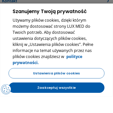
Kontakt
Szanujemy Twoją prywatność
Używamy plików cookies, dzięki którym
możemy dostosować strony LUX MED do
Twoich potrzeb. Aby dostosować
ustawienia dotyczących plików cookies,
kliknij w „Ustawienia plików cookies”. Pełne
informacje na temat używanych przez nas
LUX MED Sp. z o.o.
plików cookies znajdziesz w
polityce
ul. Szturmowa 2, 02-678 Warszawa
prywatności.
KRS: 0000265353
NIP: 5272523080
REGON: 140723603
Ustawienia plików cookies
|
|
Polityka prywatności
Regulamin
FAQ
Zaakceptuj wszystkie