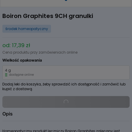
Item
1
Boiron Graphites 9CH granulki
of
1
środek homeopatyczny
od: 17,39 zł
Cena produktu przy zamówieniach online
Wielkość opakowania
4 g
dostępne online
Dodaj leki do koszyka, żeby sprawdzić ich dostępność i zamówić lub
kupić z dostawą.
Opis
Homeopatyczny produkt leczniczy Boiron Graphites zalecany jest