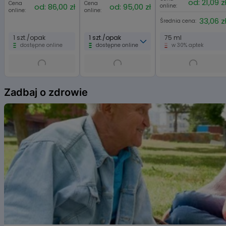
od: 21,09 z
Cena
Cena
inne insekty
od: 86,00 zł
od: 95,00 zł
online:
online:
online:
33,06 z
Średnia cena:
1 szt./opak
1 szt./opak
75 ml
dostępne online
dostępne online
w 30% aptek
Item
1
Zadbaj o zdrowie
of
6