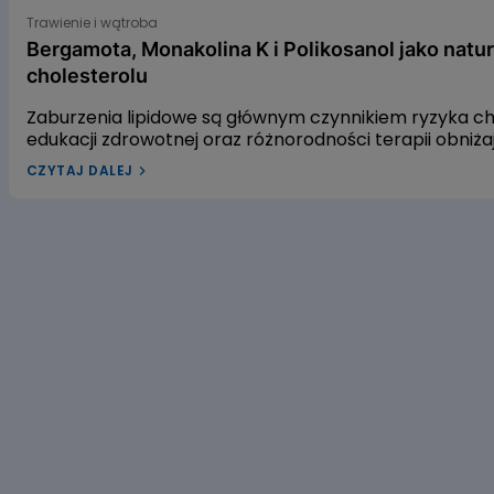
Bergamota, Monakolina K i Polikosanol jako naturalne s
Trawienie i wątroba
Bergamota, Monakolina K i Polikosanol jako natu
cholesterolu
Zaburzenia lipidowe są głównym czynnikiem ryzyka 
edukacji zdrowotnej oraz różnorodności terapii obniż
leczenia dyslipidemii w Polsce pozostaje niewystarcza
CZYTAJ DALEJ
dyslipidemią? W naszym artykule przyjrzymy się trzem
gospodarkę lipidową. Pierwszym z nich jest ekstrakt 
czerwonego fermentowanego ryżu, a trzecim – wyciąg
alifatycznych pozyskiwanych z trzciny cukrowej. Zac
dowiedzieć się, czy warto sięgać po te naturalne rozwi