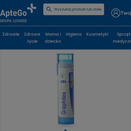
Twoj
Strona główna
Zdrowe życie
Homeopatia
Boiron Graphites 9CH granulki
Zdrowie
Zdrowe
Mama i
Higiena
Kosmetyki
Sprzęt
życie
dziecko
medycz