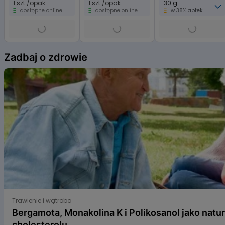
1 szt./opak
1 szt./opak
30 g
dostępne online
dostępne online
w 38% aptek
Item
1
Zadbaj o zdrowie
of
6
Bergamota, Monakolina K i Polikosanol jako naturalne s
Trawienie i wątroba
Bergamota, Monakolina K i Polikosanol jako natu
cholesterolu