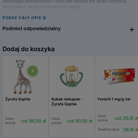
pierwszego zastosowania. Farba jest idealna dla osób z wrażliwą
skórą głowy i ze skłonnościami do alergii.
POKAŻ CAŁY OPIS
Podmiot odpowiedzialny
3 CHENES LABORATOIRES
Dodaj do koszyka
Żyrafa Sophie
Kubek niekapek -
Fenistil 1 mg/g żel
Żyrafa Sophie
Cena
od: 25,91 z
Cena
Cena
od: 86,00 zł
od: 60,00 zł
online:
online:
online:
28,19 z
Średnia cena: