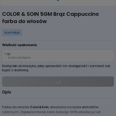
Item
1
COLOR & SOIN 5GM Brąz Cappuccino
of
farba do włosów
1
kosmetyk
Wielkość opakowania
1 op.
trudno dostępne
Dodaj leki do koszyka, żeby sprawdzić ich dostępność i zamówić lub
kupić z dostawą.
Opis
Farba do włosów
Color&Soin
, stworzona na bazie ekstraktów
roślinnych. Zapewnia trwały kolor, barwiąc 100% włosów już od