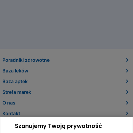
Poradniki zdrowotne
Baza leków
Baza aptek
Strefa marek
O nas
Kontakt
Szanujemy Twoją prywatność