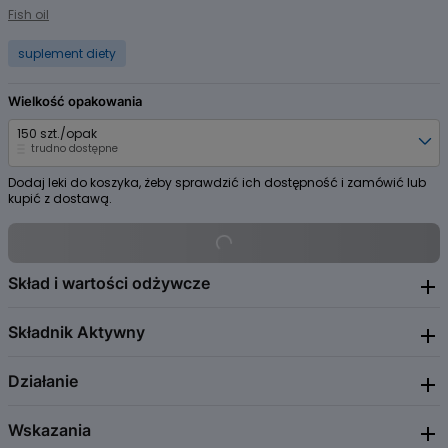
1
Fish oil
suplement diety
Wielkość opakowania
150 szt./opak
trudno dostępne
Dodaj leki do koszyka, żeby sprawdzić ich dostępność i zamówić lub
kupić z dostawą.
Skład i wartości odżywcze
Składnik Aktywny
6 kaps. 517 mg
zawiera: 2100 mg oleju z mięśni ryb sardynkowatych, w
tym 735 mg kwasów omega-3, z czego 378 mg EPA i 252 mg DHA.
4
kaps. 700 mg
zawierają 2000 mg oleju z mięśni ryb sardynkowatych,
Działanie
Fish oil
w tym 700 mg kwasów omega-3, z czego 360 mg EPA i 240 mg DHA.
Wskazania
Suplement diety. Kwas eikozapentaenowy (EPA) i kwas