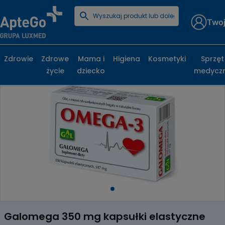
Twoj
Strona główna
Zdrowe życie
Sen i układ nerwowy
Kwasy Omega
Galomega 350 mg kapsułki elastyczne
Zdrowie
Zdrowe
Mama i
Higiena
Kosmetyki
Sprzęt
życie
dziecko
medycz
Item
1
Galomega 350 mg kapsułki elastyczne
of