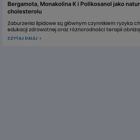
Bergamota, Monakolina K i Polikosanol jako natu
cholesterolu
Zaburzenia lipidowe są głównym czynnikiem ryzyka 
edukacji zdrowotnej oraz różnorodności terapii obniż
leczenia dyslipidemii w Polsce pozostaje niewystarcza
CZYTAJ DALEJ
dyslipidemią? W naszym artykule przyjrzymy się trzem
gospodarkę lipidową. Pierwszym z nich jest ekstrakt 
czerwonego fermentowanego ryżu, a trzecim – wyciąg
alifatycznych pozyskiwanych z trzciny cukrowej. Zac
dowiedzieć się, czy warto sięgać po te naturalne rozwi