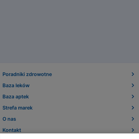
Poradniki zdrowotne
Baza leków
Baza aptek
Strefa marek
O nas
Kontakt