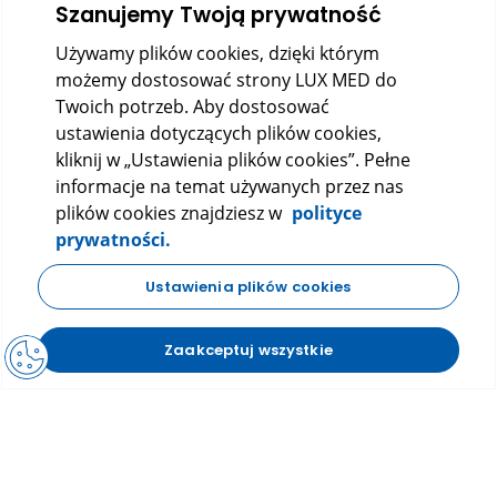
Szanujemy Twoją prywatność
Używamy plików cookies, dzięki którym
możemy dostosować strony LUX MED do
Twoich potrzeb. Aby dostosować
ustawienia dotyczących plików cookies,
kliknij w „Ustawienia plików cookies”. Pełne
informacje na temat używanych przez nas
LUX MED Sp. z o.o.
plików cookies znajdziesz w
polityce
ul. Szturmowa 2, 02-678 Warszawa
prywatności.
KRS: 0000265353
NIP: 5272523080
REGON: 140723603
Ustawienia plików cookies
|
|
Polityka prywatności
Regulamin
FAQ
Zaakceptuj wszystkie