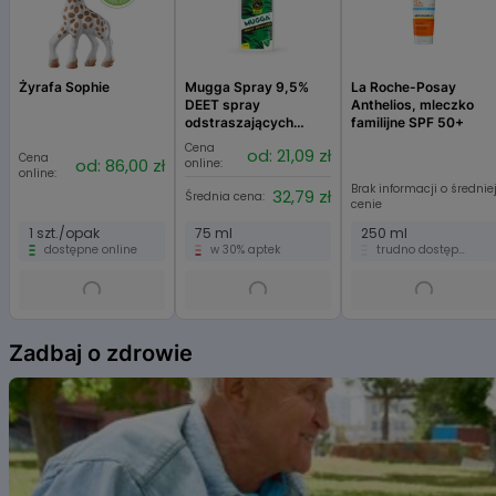
Żyrafa Sophie
Mugga Spray 9,5%
La Roche-Posay
DEET spray
Anthelios, mleczko
odstraszających
familijne SPF 50+
komary, kleszcze i
Cena
od: 21,09 zł
Cena
inne insekty
od: 86,00 zł
online:
online:
Brak informacji o średnie
32,79 zł
Średnia cena:
cenie
1 szt./opak
75 ml
250 ml
dostępne online
w 30% aptek
trudno dostępne
Item
1
Zadbaj o zdrowie
of
6