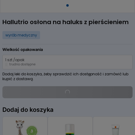
Item
1
Hallutrio osłona na haluks z pierścieniem
of
1
wyrób medyczny
Wielkość opakowania
1 szt./opak
trudno dostępne
Dodaj leki do koszyka, żeby sprawdzić ich dostępność i zamówić lub
kupić z dostawą.
Dodaj do koszyka