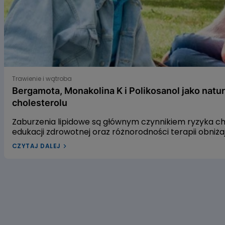
Bergamota, Monakolina K i Polikosanol jako naturalne s
Trawienie i wątroba
Bergamota, Monakolina K i Polikosanol jako natu
cholesterolu
Zaburzenia lipidowe są głównym czynnikiem ryzyka 
edukacji zdrowotnej oraz różnorodności terapii obniż
leczenia dyslipidemii w Polsce pozostaje niewystarcza
CZYTAJ DALEJ
dyslipidemią? W naszym artykule przyjrzymy się trzem
gospodarkę lipidową. Pierwszym z nich jest ekstrakt 
czerwonego fermentowanego ryżu, a trzecim – wyciąg
alifatycznych pozyskiwanych z trzciny cukrowej. Zac
dowiedzieć się, czy warto sięgać po te naturalne rozwi