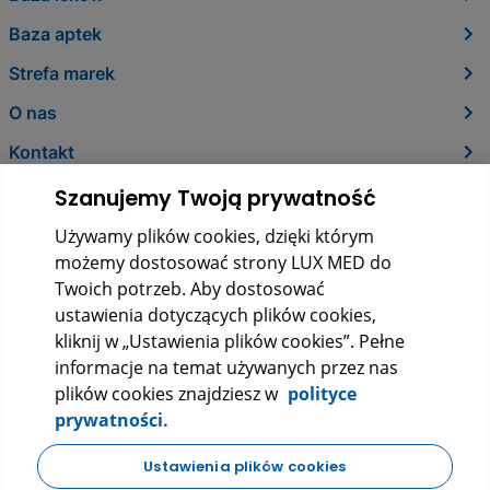
Baza aptek
Strefa marek
O nas
Kontakt
Szanujemy Twoją prywatność
Używamy plików cookies, dzięki którym
możemy dostosować strony LUX MED do
Twoich potrzeb. Aby dostosować
ustawienia dotyczących plików cookies,
kliknij w „Ustawienia plików cookies”. Pełne
informacje na temat używanych przez nas
LUX MED Sp. z o.o.
plików cookies znajdziesz w
polityce
ul. Szturmowa 2, 02-678 Warszawa
prywatności.
KRS: 0000265353
NIP: 5272523080
REGON: 140723603
Ustawienia plików cookies