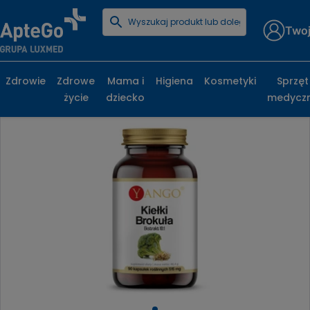
Twoj
Strona główna
Zdrowe życie
Witaminy i minerały
Minerały
Kiełki brokuła kapsułki
Zdrowie
Zdrowe
Mama i
Higiena
Kosmetyki
Sprzęt
życie
dziecko
medycz