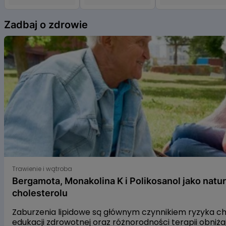
czynników ryzyka może wywierać korzystny wpływ lub nie wywierać go.
Item
Informacja alergiczna: Nie zawiera skorupiaków, jaj, ryb, orzechów, soi,
1
Zadbaj o zdrowie
składników mlecznych, selera, gorczycy, sezamu.
of
6
Producent:
YANGO Sp. z o.o.
Bergamota, Monakolina K i Polikosanol jako naturalne s
Trawienie i wątroba
Bergamota, Monakolina K i Polikosanol jako natu
cholesterolu
Zaburzenia lipidowe są głównym czynnikiem ryzyka 
edukacji zdrowotnej oraz różnorodności terapii obniż