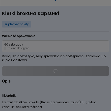
Item
1
Kiełki brokuła kapsułki
of
1
suplement diety
Wielkość opakowania
90 szt./opak
trudno dostępne
Dodaj leki do koszyka, żeby sprawdzić ich dostępność i zamówić lub
kupić z dostawą.
Opis
Składniki:
Ekstrakt z kiełków brokuła (Brassica oleracea italica) 10:1; Skład
kapsułki: celuloza roślinna.