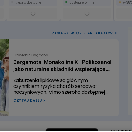
trudno dostępne
dostępne online
w 38%
ZOBACZ WIĘCEJ ARTYKUŁÓW
Trawienie i wątroba
Bergamota, Monakolina K i Polikosanol
jako naturalne składniki wspierające
prawidłowy metabolizm cholesterolu
Zaburzenia lipidowe są głównym
czynnikiem ryzyka chorób sercowo-
naczyniowych. Mimo szeroko dostępnej
edukacji zdrowotnej oraz różnorodności
CZYTAJ DALEJ
terapii obniżających poziom lipidów,
skuteczność wykrywania i leczenia
dyslipidemii w Polsce pozostaje
 naturalne składniki wspierające prawidłowy metabolizm c
niewystarczająca. Czy istnieją naturalne
sposoby na walkę z dyslipidemią? W
LUX MED Sp