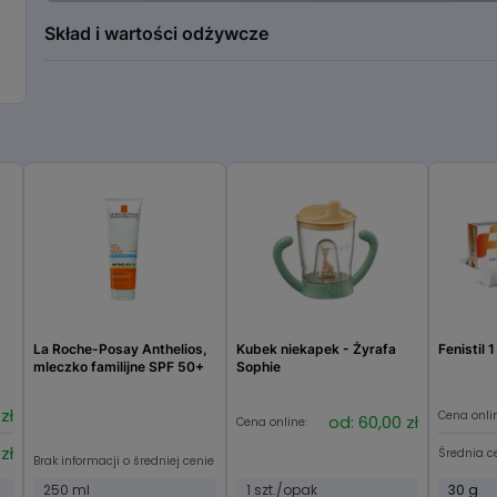
Skład i wartości odżywcze
Aqua, Cocamidopropyl Betaine, Ammonium Lauryl Sulfat
Glycerin, Niacinamide, Caviar Extract, Panthenol, Coll
Dimonium Chloride Phosphate, Polyacrylate Crosspolyme
Aluminum Silicate, Mica, Benzyl Alcohol, Phenoxyethanol,
Parfum, CI 77015, Titanium Dioxide, T-butyl Alcoho
La Roche-Posay Anthelios,
Kubek niekapek - Żyrafa
Fenistil 
mleczko familijne SPF 50+
Sophie
zł
Cena onli
od: 60,00 zł
Cena online:
zł
Średnia c
Brak informacji o średniej cenie
250 ml
1 szt./opak
30 g