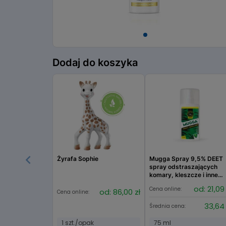
Item
1
Dodaj do koszyka
of
1
Żyrafa Sophie
Mugga Spray 9,5% DEET
spray odstraszających
komary, kleszcze i inne
insekty
od: 21,09 
Cena online:
od: 86,00 zł
Cena online:
33,64 
Średnia cena:
1 szt./opak
75 ml