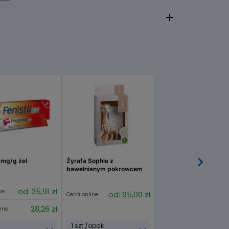
e, PEG-150 Distearate, Propylene Glycol,
agen Amino Acids, Linoleamidopropyl PG-
r-6, Gold, Lactose, Potassium Silicate,
 Ethylhexylglycerin, Lactic Acid, Disodium EDTA,
1 mg/g żel
Żyrafa Sophie z
bawełnianym pokrowcem
od: 25,91 zł
ne:
od: 95,00 zł
Cena online:
28,26 zł
ena:
1 szt./opak