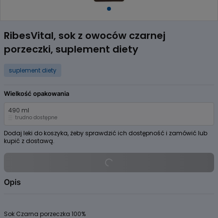
Item
1
RibesVital, sok z owoców czarnej
of
porzeczki, suplement diety
1
suplement diety
Wielkość opakowania
490 ml
trudno dostępne
Dodaj leki do koszyka, żeby sprawdzić ich dostępność i zamówić lub
kupić z dostawą.
Opis
Sok Czarna porzeczka 100%