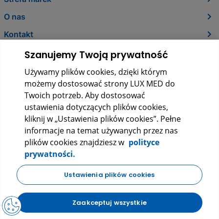
O nas
Kontakt
Szanujemy Twoją prywatność
Używamy plików cookies, dzięki którym
możemy dostosować strony LUX MED do
Twoich potrzeb. Aby dostosować
ustawienia dotyczących plików cookies,
kliknij w „Ustawienia plików cookies”. Pełne
informacje na temat używanych przez nas
LUX MED Sp. z o.o.
plików cookies znajdziesz w
polityce
ul. Szturmowa 2, 02-678 Warszawa
prywatności.
KRS: 0000265353
NIP: 5272523080
REGON: 140723603
Ustawienia plików cookies
|
|
Polityka prywatności
Regulamin
FAQ
Zaakceptuj wszystkie