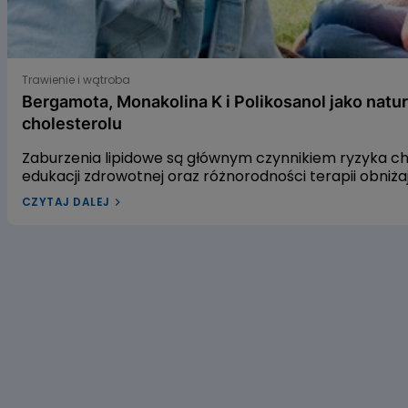
Bergamota, Monakolina K i Polikosanol jako naturalne s
Trawienie i wątroba
Bergamota, Monakolina K i Polikosanol jako natu
cholesterolu
Zaburzenia lipidowe są głównym czynnikiem ryzyka 
edukacji zdrowotnej oraz różnorodności terapii obniż
leczenia dyslipidemii w Polsce pozostaje niewystarcza
CZYTAJ DALEJ
dyslipidemią? W naszym artykule przyjrzymy się trzem
gospodarkę lipidową. Pierwszym z nich jest ekstrakt 
czerwonego fermentowanego ryżu, a trzecim – wyciąg
alifatycznych pozyskiwanych z trzciny cukrowej. Zac
dowiedzieć się, czy warto sięgać po te naturalne rozwi