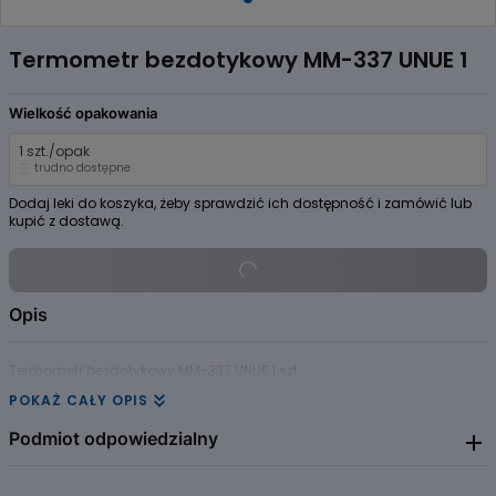
Item
1
Termometr bezdotykowy MM-337 UNUE 1
of
1
Wielkość opakowania
1 szt./opak
trudno dostępne
Dodaj leki do koszyka, żeby sprawdzić ich dostępność i zamówić lub
kupić z dostawą.
Opis
Termometr bezdotykowy MM-337 UNUE 1 szt
POKAŻ CAŁY OPIS
Podmiot odpowiedzialny
Nieznany producent