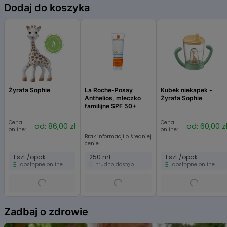
Dodaj do koszyka
Żyrafa Sophie
La Roche-Posay
Kubek niekapek -
Anthelios, mleczko
Żyrafa Sophie
familijne SPF 50+
Cena
Cena
od: 86,00 zł
od: 60,00 z
online:
online:
Brak informacji o średniej
cenie
1 szt./opak
250 ml
1 szt./opak
dostępne online
trudno dostępne
dostępne online
Item
1
Zadbaj o zdrowie
of