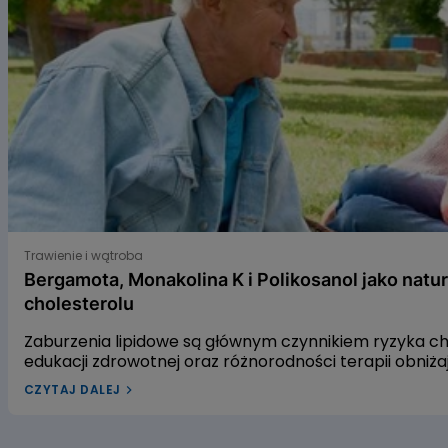
6
Bergamota, Monakolina K i Polikosanol jako naturalne s
Trawienie i wątroba
Bergamota, Monakolina K i Polikosanol jako natu
cholesterolu
Zaburzenia lipidowe są głównym czynnikiem ryzyka 
edukacji zdrowotnej oraz różnorodności terapii obniż
leczenia dyslipidemii w Polsce pozostaje niewystarcza
CZYTAJ DALEJ
dyslipidemią? W naszym artykule przyjrzymy się trzem
gospodarkę lipidową. Pierwszym z nich jest ekstrakt 
czerwonego fermentowanego ryżu, a trzecim – wyciąg