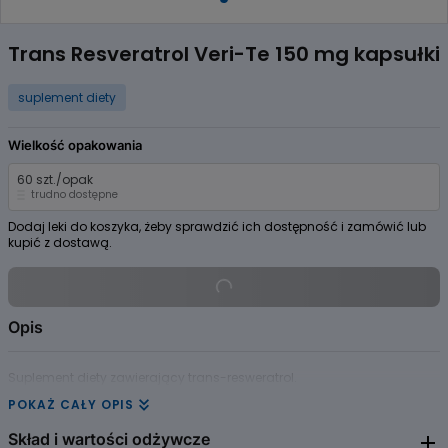
Item
1
Trans Resveratrol Veri-Te 150 mg kapsułki
of
1
suplement diety
Wielkość opakowania
60 szt./opak
trudno dostępne
Dodaj leki do koszyka, żeby sprawdzić ich dostępność i zamówić lub
kupić z dostawą.
Opis
Suplement diety zawierający trans-resweratrol.
POKAŻ CAŁY OPIS
Skład i wartości odżywcze