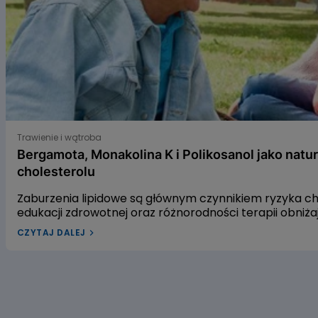
Bergamota, Monakolina K i Polikosanol jako naturalne s
Trawienie i wątroba
Bergamota, Monakolina K i Polikosanol jako natu
cholesterolu
Zaburzenia lipidowe są głównym czynnikiem ryzyka 
edukacji zdrowotnej oraz różnorodności terapii obniż
leczenia dyslipidemii w Polsce pozostaje niewystarcza
CZYTAJ DALEJ
dyslipidemią? W naszym artykule przyjrzymy się trzem
gospodarkę lipidową. Pierwszym z nich jest ekstrakt 
czerwonego fermentowanego ryżu, a trzecim – wyciąg
alifatycznych pozyskiwanych z trzciny cukrowej. Zac
dowiedzieć się, czy warto sięgać po te naturalne rozwi