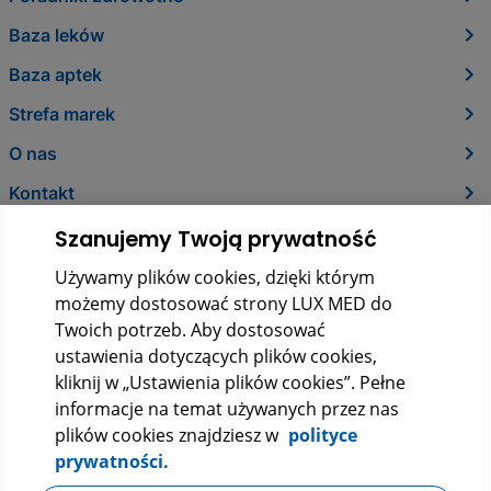
Baza leków
Baza aptek
Strefa marek
O nas
Kontakt
Szanujemy Twoją prywatność
Używamy plików cookies, dzięki którym
możemy dostosować strony LUX MED do
Twoich potrzeb. Aby dostosować
ustawienia dotyczących plików cookies,
kliknij w „Ustawienia plików cookies”. Pełne
informacje na temat używanych przez nas
LUX MED Sp. z o.o.
plików cookies znajdziesz w
polityce
ul. Szturmowa 2, 02-678 Warszawa
prywatności.
KRS: 0000265353
NIP: 5272523080