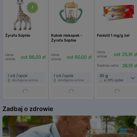
Żyrafa Sophie
Kubek niekapek -
Fenistil 1 mg/g żel
Żyrafa Sophie
Cena
od: 25,91 z
Cena
Cena
od: 86,00 zł
od: 60,00 zł
online:
online:
online:
28,19 z
Średnia cena:
1 szt./opak
1 szt./opak
30 g
dostępne online
dostępne online
w 38% aptek
Item
1
Zadbaj o zdrowie
of
6