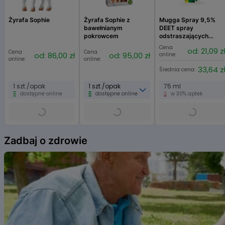
Glycerin
Sodium Chloride
Żyrafa Sophie
Żyrafa Sophie z
Mugga Spray 9,5%
Phenoxyethanol
bawełnianym
DEET spray
Glucose
pokrowcem
odstraszających
Chlorphenesin
komary, kleszcze i
Cena
od: 21,09 z
Parfum (Fragrance)
Cena
Cena
inne insekty
od: 86,00 zł
od: 95,00 zł
online:
online:
online:
Tetrasodium EDTA
33,64 z
Średnia cena:
Citric Acid
Hydrogenated Polydecene
1 szt./opak
1 szt./opak
75 ml
Tocopheryl Acetate
dostępne online
dostępne online
w 30% aptek
Trehalose
Ascorbyl Tetraisopalmitate
BHT
Item
Polyquaternium-51
1
Zadbaj o zdrowie
of
6