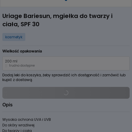
Item
1
Uriage Bariesun, mgiełka do twarzy i
of
ciała, SPF 30
1
kosmetyk
Wielkość opakowania
200 ml
trudno dostępne
Dodaj leki do koszyka, żeby sprawdzić ich dostępność i zamówić lub
kupić z dostawą.
Opis
Wysoka ochrona UVA i UVB
Do skóry wrażliwej
Do twarzy i ciała