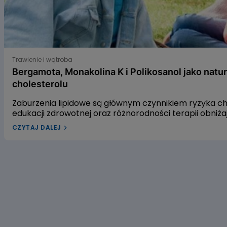
Bergamota, Monakolina K i Polikosanol jako naturalne s
Trawienie i wątroba
Bergamota, Monakolina K i Polikosanol jako natu
cholesterolu
Zaburzenia lipidowe są głównym czynnikiem ryzyka 
edukacji zdrowotnej oraz różnorodności terapii obniż
leczenia dyslipidemii w Polsce pozostaje niewystarcza
CZYTAJ DALEJ
dyslipidemią? W naszym artykule przyjrzymy się trzem
gospodarkę lipidową. Pierwszym z nich jest ekstrakt 
czerwonego fermentowanego ryżu, a trzecim – wyciąg
alifatycznych pozyskiwanych z trzciny cukrowej. Zac
dowiedzieć się, czy warto sięgać po te naturalne rozwi