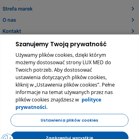
Strefa marek
O nas
Kontakt
Szanujemy Twoją prywatność
Używamy plików cookies, dzięki którym
możemy dostosować strony LUX MED do
Twoich potrzeb. Aby dostosować
ustawienia dotyczących plików cookies,
kliknij w „Ustawienia plików cookies”. Pełne
informacje na temat używanych przez nas
LUX MED Sp. z o.o.
plików cookies znajdziesz w
polityce
ul. Szturmowa 2, 02-678 Warszawa
prywatności.
KRS: 0000265353
NIP: 5272523080
REGON: 140723603
Ustawienia plików cookies
|
|
Polityka prywatności
Regulamin
FAQ
Zaakceptuj wszystkie