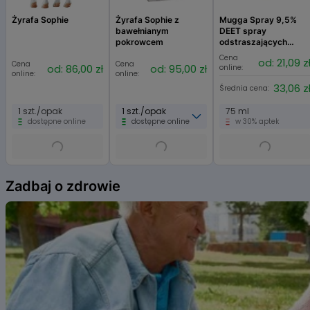
Żyrafa Sophie
Żyrafa Sophie z
Mugga Spray 9,5%
bawełnianym
DEET spray
pokrowcem
odstraszających
komary, kleszcze i
Cena
od: 21,09 z
Cena
Cena
inne insekty
od: 86,00 zł
od: 95,00 zł
online:
online:
online:
33,06 z
Średnia cena:
1 szt./opak
1 szt./opak
75 ml
dostępne online
dostępne online
w 30% aptek
Item
1
Zadbaj o zdrowie
of
6