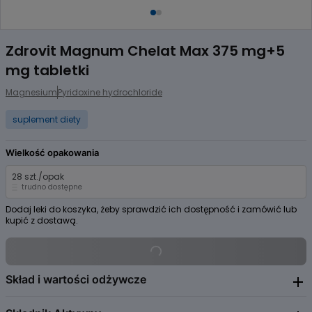
Item
1
Zdrovit Magnum Chelat Max 375 mg+5
of
mg tabletki
2
Magnesium
Pyridoxine hydrochloride
suplement diety
Wielkość opakowania
28 szt./opak
trudno dostępne
Dodaj leki do koszyka, żeby sprawdzić ich dostępność i zamówić lub
kupić z dostawą.
Skład i wartości odżywcze