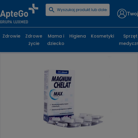
Twoj
Strona główna
Zdrowe życie
Witaminy i minerały
Minerały
Zdrovit Magnum Chelat Max 375 mg+5 mg tabletki
Zdrowie
Zdrowe
Mama i
Higiena
Kosmetyki
Sprzęt
życie
dziecko
medycz