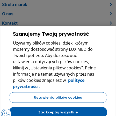
Strefa marek
O nas
Kontakt
Szanujemy Twoją prywatność
Używamy plików cookies, dzięki którym
możemy dostosować strony LUX MED do
Twoich potrzeb. Aby dostosować
ustawienia dotyczących plików cookies,
kliknij w „Ustawienia plików cookies”. Pełne
informacje na temat używanych przez nas
LUX MED Sp. z o.o.
plików cookies znajdziesz w
polityce
ul. Szturmowa 2, 02-678 Warszawa
prywatności.
KRS: 0000265353
NIP: 5272523080
REGON: 140723603
Ustawienia plików cookies
|
|
Polityka prywatności
Regulamin
FAQ
Zaakceptuj wszystkie