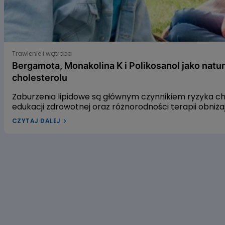
Bergamota, Monakolina K i Polikosanol jako naturalne s
Trawienie i wątroba
Bergamota, Monakolina K i Polikosanol jako natu
cholesterolu
Zaburzenia lipidowe są głównym czynnikiem ryzyka 
edukacji zdrowotnej oraz różnorodności terapii obniż
leczenia dyslipidemii w Polsce pozostaje niewystarcza
CZYTAJ DALEJ
dyslipidemią? W naszym artykule przyjrzymy się trzem
gospodarkę lipidową. Pierwszym z nich jest ekstrakt 
czerwonego fermentowanego ryżu, a trzecim – wyciąg
alifatycznych pozyskiwanych z trzciny cukrowej. Zac
dowiedzieć się, czy warto sięgać po te naturalne rozwi