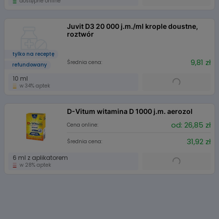
dostępne online
Juvit D3 20 000 j.m./ml krople doustne,
roztwór
tylko na receptę
9,81 zł
Średnia cena:
refundowany
10 ml
w 34% aptek
D-Vitum witamina D 1000 j.m. aerozol
od: 26,85 zł
Cena online:
31,92 zł
Średnia cena:
6 ml z aplikatorem
w 28% aptek