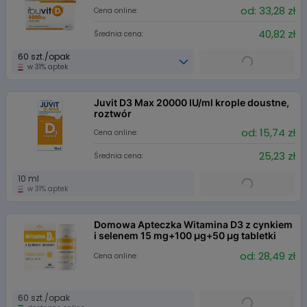
od: 33,28 zł
Cena online:
40,82 zł
Średnia cena:
60 szt./opak
w 31% aptek
Juvit D3 Max 20000 IU/ml krople doustne,
roztwór
od: 15,74 zł
Cena online:
25,23 zł
Średnia cena:
10 ml
w 31% aptek
Domowa Apteczka Witamina D3 z cynkiem
i selenem 15 mg+100 µg+50 µg tabletki
od: 28,49 zł
Cena online:
60 szt./opak