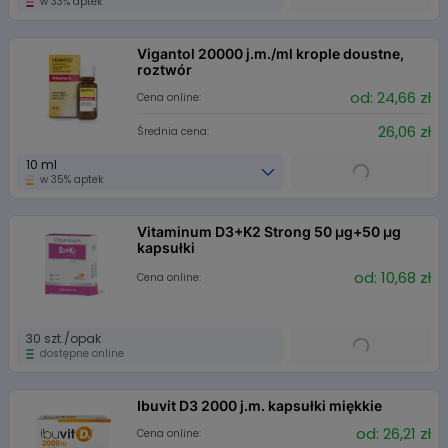
w 33% aptek
Vigantol 20000 j.m./ml krople doustne,
roztwór
od: 24,66 zł
Cena online:
26,06 zł
Średnia cena:
10 ml
w 35% aptek
Vitaminum D3+K2 Strong 50 µg+50 µg
kapsułki
od: 10,68 zł
Cena online:
30 szt./opak
dostępne online
Ibuvit D3 2000 j.m. kapsułki miękkie
od: 26,21 zł
Cena online: