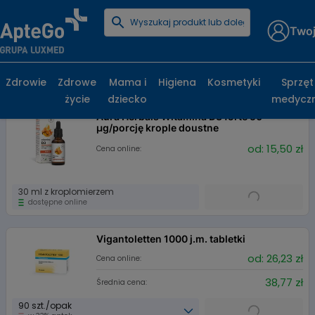
Twoj
Zdrowie
Zdrowe
Mama i
Higiena
Kosmetyki
Sprzęt
542 produkty
życie
dziecko
medycz
Aura Herbals Witamina D3 forte 50
µg/porcję krople doustne
od: 15,50 zł
Cena online:
30 ml z kroplomierzem
dostępne online
Vigantoletten 1000 j.m. tabletki
od: 26,23 zł
Cena online:
38,77 zł
Średnia cena:
90 szt./opak