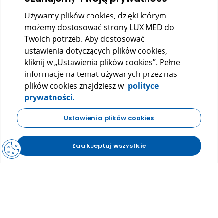
Używamy plików cookies, dzięki którym
Kontakt
możemy dostosować strony LUX MED do
Twoich potrzeb. Aby dostosować
ustawienia dotyczących plików cookies,
kliknij w „Ustawienia plików cookies”. Pełne
informacje na temat używanych przez nas
plików cookies znajdziesz w
polityce
prywatności.
LUX MED Sp. z o.o.
Ustawienia plików cookies
ul. Szturmowa 2, 02-678 Warszawa
KRS: 0000265353
Zaakceptuj wszystkie
NIP: 5272523080
REGON: 140723603
|
|
Polityka prywatności
Regulamin
FAQ