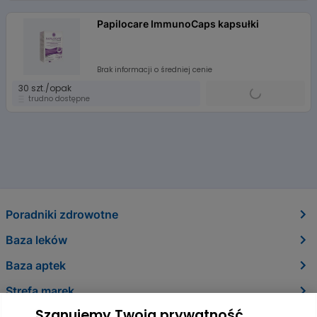
Papilocare ImmunoCaps kapsułki
Brak informacji o średniej cenie
30 szt./opak
trudno dostępne
Poradniki zdrowotne
Baza leków
Baza aptek
Strefa marek
Szanujemy Twoją prywatność
O nas