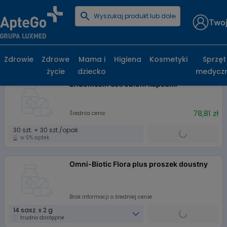
Twoj
Zdrowie
Zdrowe
Mama i
Higiena
Kosmetyki
Sprzęt
3 produkty
życie
dziecko
medycz
EndoMesin estrobiom kapsułki
78,81 zł
Średnia cena:
30 szt. + 30 szt./opak
w 5% aptek
Omni-Biotic Flora plus proszek doustny
Brak informacji o średniej cenie
14 sasz. x 2 g
trudno dostępne