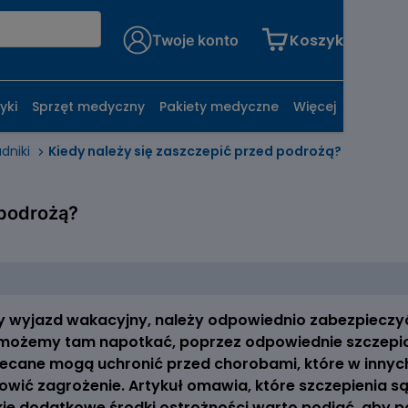
Koszyk
Twoje konto
yki
Sprzęt medyczny
Pakiety medyczne
Więcej
dniki
Kiedy należy się zaszczepić przed podrożą?
 podrożą?
ny wyjazd wakacyjny, należy odpowiednio zabezpieczyć
możemy tam napotkać, poprzez odpowiednie szczepion
ecane mogą uchronić przed chorobami, które w innyc
wić zagrożenie. Artykuł omawia, które szczepienia s
ie dodatkowe środki ostrożności warto podjąć, aby p