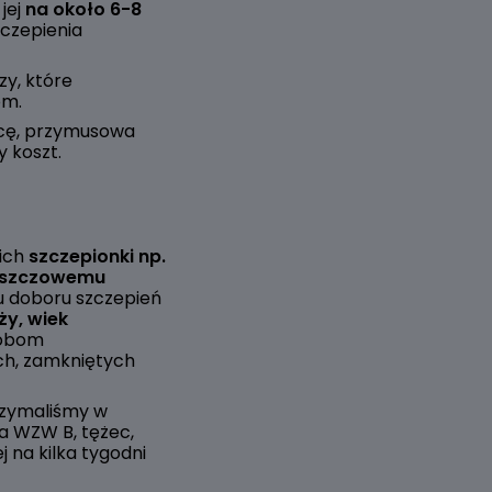
jej
na około 6-8
czepienia
y, które
om.
icę, przymusowa
 koszt.
ich
szczepionki np.
leszczowemu
lu doboru szczepień
ży, wiek
sobom
ch, zamkniętych
trzymaliśmy w
na WZW B, tężec,
 na kilka tygodni