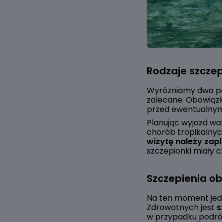
Rodzaje szcze
Wyróżniamy dwa po
zalecane. Obowiązk
przed ewentualnym
Planując wyjazd wak
chorób tropikalnyc
wizytę należy za
szczepionki miały 
Szczepienia o
Na ten moment je
Zdrowotnych jest
s
w przypadku podróży