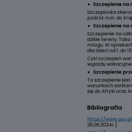
Szczepienie na
Szczepionka skiero
podróż m.in. do kra
Szczepienie na
Szczepienie na odk
dzikie tereny. Tak
mózgu. W aptekach 
dla dzieci od 1. do 15
Cykl szczepień wa
wyjazdu wakacyjneg
Szczepienie pr
To szczepienie jest
warunkach sanitarn
się do Afryki oraz 
Bibliografia
https://www.gov.p
26.06.2024r.]