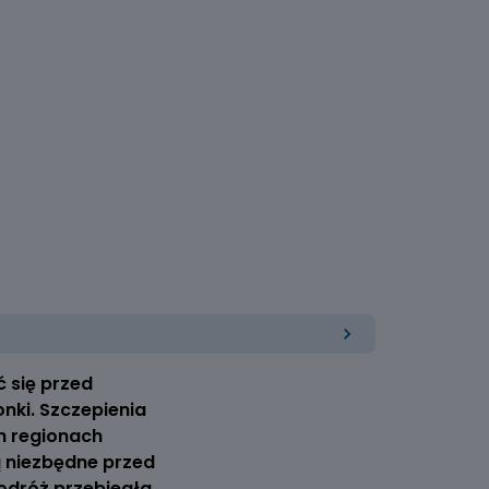
 się przed
ki. Szczepienia
h regionach
ą niezbędne przed
odróż przebiegła