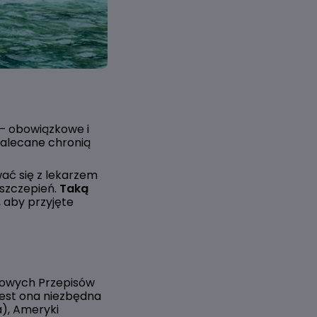
– obowiązkowe i
zalecane chronią
wać się z lekarzem
szczepień.
Taką
, aby przyjęte
owych Przepisów
Jest ona niezbędna
a), Ameryki