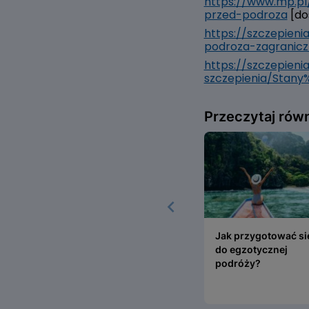
https://www.mp.pl
przed-podroza
[do
https://szczepieni
podroza-zagranicz
https://szczepieni
szczepienia/Stan
Przeczytaj rów
Jak przygotować si
Jak przygotować si
do egzotycznej
podróży?