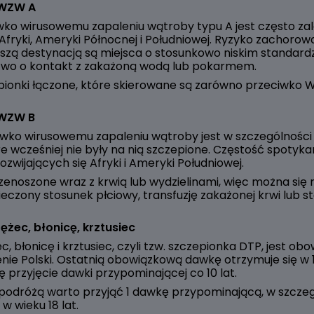
 WZW A
wko wirusowemu zapaleniu wątroby typu A jest często za
Afryki, Ameryki Północnej i Południowej. Ryzyko zachoro
 naszą destynacją są miejsca o stosunkowo niskim standard
two o kontakt z zakażoną wodą lub pokarmem.
ionki łączone, które skierowane są zarówno przeciwko 
 WZW B
iwko wirusowemu zapaleniu wątroby jest w szczególnośc
 wcześniej nie były na nią szczepione. Częstość spotykan
ozwijających się Afryki i Ameryki Południowej.
zenoszone wraz z krwią lub wydzielinami, więc można się 
eczony stosunek płciowy, transfuzję zakażonej krwi lub s
ężec, błonicę, krztusiec
, błonicę i krztusiec, czyli tzw. szczepionka DTP, jest ob
ie Polski. Ostatnią obowiązkową dawkę otrzymuje się w 18
ę przyjęcie dawki przypominającej co 10 lat.
podróżą warto przyjąć 1 dawkę przypominającą, w szczegól
 w wieku 18 lat.