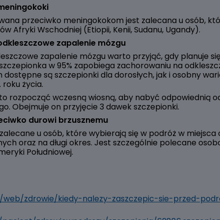
 meningokoki
wana przeciwko meningokokom jest zalecana u osób, któr
jów Afryki Wschodniej (Etiopii, Kenii, Sudanu, Ugandy).
 odkleszczowe zapalenie mózgu
leszczowe zapalenie mózgu warto przyjąć, gdy planuje się
a szczepionka w 95% zapobiega zachorowaniu na odklesz
dostępne są szczepionki dla dorosłych, jak i osobny war
. roku życia.
rto rozpocząć wczesną wiosną, aby nabyć odpowiednią o
o. Obejmuje on przyjęcie 3 dawek szczepionki.
zeciwko durowi brzusznemu
 zalecane u osób, które wybierają się w podróż w miejsca 
ych oraz na długi okres. Jest szczególnie polecane os
Ameryki Południowej.
l/web/zdrowie/kiedy-nalezy-zaszczepic-sie-przed-podr