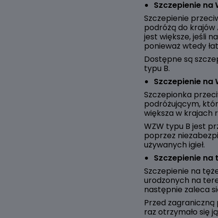
Szczepienie na
Szczepienie przeci
podróżą do krajów 
jest większe, jeśli
ponieważ wtedy ła
Dostępne są szczep
typu B.
Szczepienie na
Szczepionka przec
podróżującym, które
większa w krajach r
WZW typu B jest pr
poprzez niezabezpi
używanych igieł.
Szczepienie na t
Szczepienie na tężec
urodzonych na teren
następnie zaleca si
Przed zagraniczną 
raz otrzymało się ją