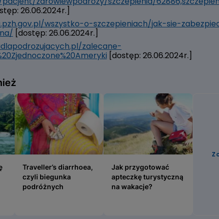
/pacjent/zdrowiewpodrozy/szczepienia/62886,szczepie
stęp: 26.06.2024r.]
a.pzh.gov.pl/wszystko-o-szczepieniach/jak-sie-zabezpi
na/
[dostęp: 26.06.2024r.]
adlapodrozujacych.pl/zalecane-
y%20Zjednoczone%20Ameryki
[dostęp: 26.06.2024r.]
nież
Z
ę do egzotycznej podróży?
Traveller’s diarrhoea, czyli biegunka podróżnych
Jak przygotować apteczkę tu
ę
Traveller’s diarrhoea,
Jak przygotować
czyli biegunka
apteczkę turystyczną
podróżnych
na wakacje?