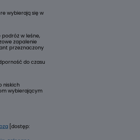
e wybierają się w
 podróż w leśne,
czowe zapalenie
iant przeznaczony
dporność do czasu
o niskich
obom wybierającym
oza
[dostęp: