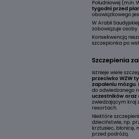
Południowej (m.in. W
tygodni przed p
obowiązkowego jest
W Arabii Saudyjski
zobowiązuje osoby
Konsekwencją niez
szczepionka po wst
Szczepienia z
Istnieje wiele szcz
przeciwko WZW typ
zapaleniu mózgu
.
do odwiedzanego r
uczestników oraz 
zwiedzającym kraj 
resortach.
Niektóre szczepien
dzieciństwie, np. p
krztusiec, błonicę
przed podróżą.