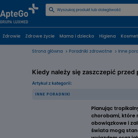
Zdrowie
Zdrowe życie
Mama i dziecko
Higiena
Kosmet
Strona główna
Poradniki zdrowotne
Inne pora
Kiedy należy się zaszczepić przed
Artykuł z kategorii:
INNE PORADNIKI
Planując tropikal
chorobami, które 
obowiązkowe i zal
świata mogą stano
wyjazdem oraz jak