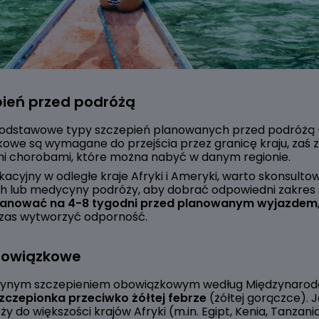
pień przed podróżą
dstawowe typy szczepień planowanych przed podróżą 
owe są wymagane do przejścia przez granicę kraju, zaś 
i chorobami, które można nabyć w danym regionie.
acyjny w odległe kraje Afryki i Ameryki, warto skonsulto
h lub medycyny podróży, aby dobrać odpowiedni zakres 
planować na 4-8 tygodni przed planowanym wyjazdem
czas wytworzyć odporność.
bowiązkowe
dynym szczepieniem obowiązkowym według Międzynarod
zczepionka przeciwko żółtej febrze
(żółtej gorączce). 
 do większości krajów Afryki (m.in. Egipt, Kenia, Tanzani