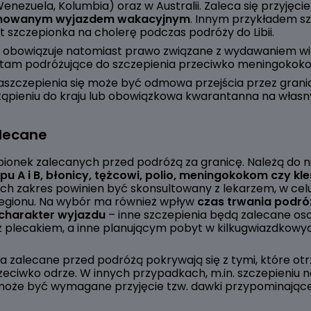
enezuela, Kolumbia) oraz w Australii. Zaleca się przyjęcie 
lanowanym wyjazdem wakacyjnym
. Innym przykładem sz
 szczepionka na cholerę podczas podróży do Libii.
ej obowiązuje natomiast prawo związane z wydawaniem wiz
 tam podróżujące do szczepienia przeciwko meningokok
aszczepienia się może być odmowa przejścia przez gran
ąpieniu do kraju lub obowiązkowa kwarantanna na własny
alecane
epionek zalecanych przed podróżą za granicę. Należą do n
u A i B, błonicy, tężcowi, polio, meningokokom czy k
 Ich zakres powinien być skonsultowany z lekarzem, w ce
egionu. Na wybór ma również wpływ
czas trwania podró
charakter wyjazdu
– inne szczepienia będą zalecane o
z plecakiem, a inne planującym pobyt w kilkugwiazdkowy
ia zalecane przed podróżą pokrywają się z tymi, które o
rzeciwko odrze. W innych przypadkach, m.in. szczepieniu 
, może być wymagane przyjęcie tzw. dawki przypominającej