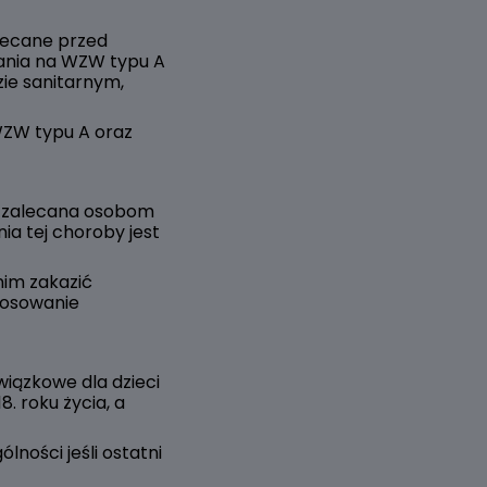
lecane przed
wania na WZW typu A
zie sanitarnym,
WZW typu A oraz
i zalecana osobom
ia tej choroby jest
nim zakazić
tosowanie
owiązkowe dla dzieci
. roku życia, a
ności jeśli ostatni