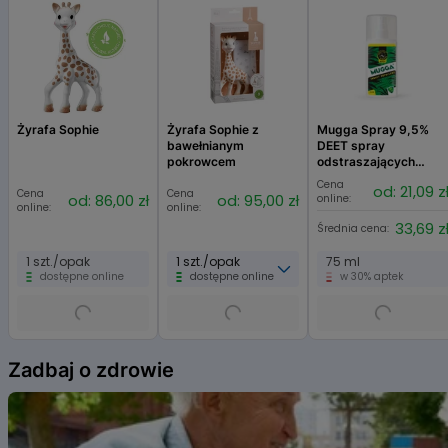
Stearyl Alcohol
Polska
Ozokerite
Glyceryl Oleate
Lanolin Alcohol
BHT
Tocopherol
Żyrafa Sophie
Żyrafa Sophie z
Mugga Spray 9,5%
bawełnianym
DEET spray
pokrowcem
odstraszających
komary, kleszcze i
Cena
od: 21,09 z
Cena
Cena
inne insekty
od: 86,00 zł
od: 95,00 zł
online:
online:
online:
33,69 z
Średnia cena:
1 szt./opak
1 szt./opak
75 ml
dostępne online
dostępne online
w 30% aptek
Item
1
Zadbaj o zdrowie
of
6