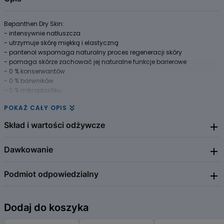
Bepanthen Dry Skin:
- intensywnie natłuszcza
- utrzymuje skórę miękką i elastyczną
- pantenol wspomaga naturalny proces regeneracji skóry
- pomaga skórze zachować jej naturalne funkcje barierowe
- 0 % konserwantów
- 0 % barwników
- 0 % mikroplastiku
POKAŻ CAŁY OPIS
Odpowiedni dla całej rodziny
Zawiera pantenol (prowitaminę B5), który wspomaga regenerację
Skład i wartości odżywcze
skóry.
Formuła przebadana klinicznie
Dawkowanie
Aqua
Pielęgnuje suche, spierzchnięte oraz szorstkie partie skóry:
Lanolin
- Nos
Paraffinum Liquidum
Podmiot odpowiedzialny
Tylko do użytku zewnętrznego. Unikać kontaktu z oczami. Nakładać
- Usta
Petrolatum
cienką warstwę maści kilka razy dziennie, w zależności od potrzeby.
- Policzki
Panthenol
- Łokcie
Prunus Amygdalus Dulcis Oil
Bayer Sp. z o.o.
- Kolana
Dodaj do koszyka
Cera Alba
Al. Jerozolimskie 158
- Pięty
Cetyl Alcohol
02-326 Warszawa,