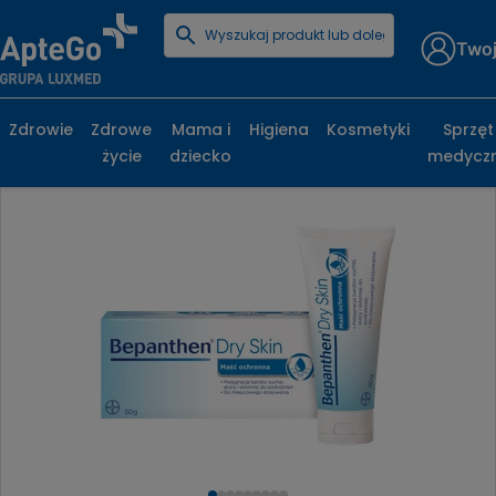
Twoj
Strona główna
Kosmetyki
Ciało
Kremy i balsamy
Bepanthen Dry Skin maść 50 g
Zdrowie
Zdrowe
Mama i
Higiena
Kosmetyki
Sprzęt
życie
dziecko
medycz