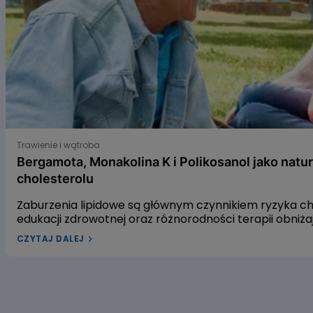
Bergamota, Monakolina K i Polikosanol jako naturalne s
Trawienie i wątroba
Bergamota, Monakolina K i Polikosanol jako natu
cholesterolu
Zaburzenia lipidowe są głównym czynnikiem ryzyka 
edukacji zdrowotnej oraz różnorodności terapii obniż
leczenia dyslipidemii w Polsce pozostaje niewystarcza
CZYTAJ DALEJ
dyslipidemią? W naszym artykule przyjrzymy się trzem
gospodarkę lipidową. Pierwszym z nich jest ekstrakt 
czerwonego fermentowanego ryżu, a trzecim – wyciąg
alifatycznych pozyskiwanych z trzciny cukrowej. Zac
dowiedzieć się, czy warto sięgać po te naturalne rozwi