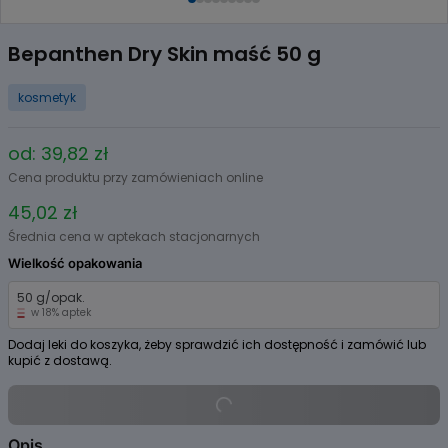
Item
1
Bepanthen Dry Skin maść 50 g
of
9
kosmetyk
od: 39,82 zł
Cena produktu przy zamówieniach online
45,02 zł
Średnia cena w aptekach stacjonarnych
Wielkość opakowania
50 g/opak.
w 18% aptek
Dodaj leki do koszyka, żeby sprawdzić ich dostępność i zamówić lub
kupić z dostawą.
Opis