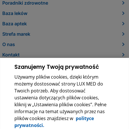
Poradniki zdrowotne
Baza leków
Baza aptek
Strefa marek
O nas
Kontakt
Szanujemy Twoją prywatność
Używamy plików cookies, dzięki którym
możemy dostosować strony LUX MED do
Twoich potrzeb. Aby dostosować
ustawienia dotyczących plików cookies,
kliknij w „Ustawienia plików cookies”. Pełne
informacje na temat używanych przez nas
LUX MED Sp. z o.o.
plików cookies znajdziesz w
polityce
ul. Szturmowa 2, 02-678 Warszawa
prywatności.
KRS: 0000265353