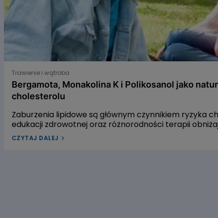
Bergamota, Monakolina K i Polikosanol jako naturalne s
Trawienie i wątroba
Bergamota, Monakolina K i Polikosanol jako natu
cholesterolu
Zaburzenia lipidowe są głównym czynnikiem ryzyka 
edukacji zdrowotnej oraz różnorodności terapii obniż
leczenia dyslipidemii w Polsce pozostaje niewystarcza
CZYTAJ DALEJ
dyslipidemią? W naszym artykule przyjrzymy się trzem
gospodarkę lipidową. Pierwszym z nich jest ekstrakt 
czerwonego fermentowanego ryżu, a trzecim – wyciąg
alifatycznych pozyskiwanych z trzciny cukrowej. Zac
dowiedzieć się, czy warto sięgać po te naturalne rozwi