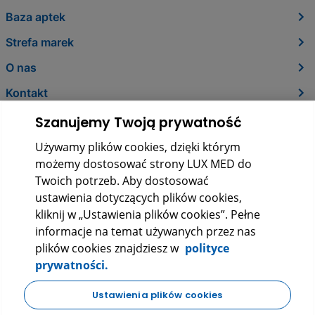
Baza aptek
Strefa marek
O nas
Kontakt
Szanujemy Twoją prywatność
Używamy plików cookies, dzięki którym
możemy dostosować strony LUX MED do
Twoich potrzeb. Aby dostosować
ustawienia dotyczących plików cookies,
kliknij w „Ustawienia plików cookies”. Pełne
informacje na temat używanych przez nas
LUX MED Sp. z o.o.
plików cookies znajdziesz w
polityce
ul. Szturmowa 2, 02-678 Warszawa
prywatności.
KRS: 0000265353
NIP: 5272523080
REGON: 140723603
Ustawienia plików cookies
|
|
Polityka prywatności
Regulamin
FAQ