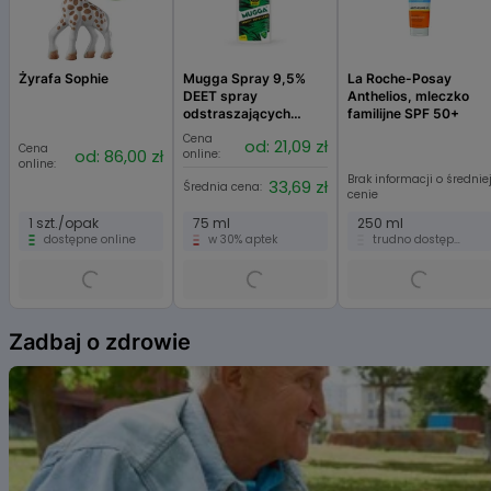
Żyrafa Sophie
Mugga Spray 9,5%
La Roche-Posay
DEET spray
Anthelios, mleczko
odstraszających
familijne SPF 50+
komary, kleszcze i
Cena
od: 21,09 zł
Cena
inne insekty
od: 86,00 zł
online:
online:
Brak informacji o średnie
33,69 zł
Średnia cena:
cenie
1 szt./opak
75 ml
250 ml
dostępne online
w 30% aptek
trudno dostępne
Item
1
Zadbaj o zdrowie
of
6