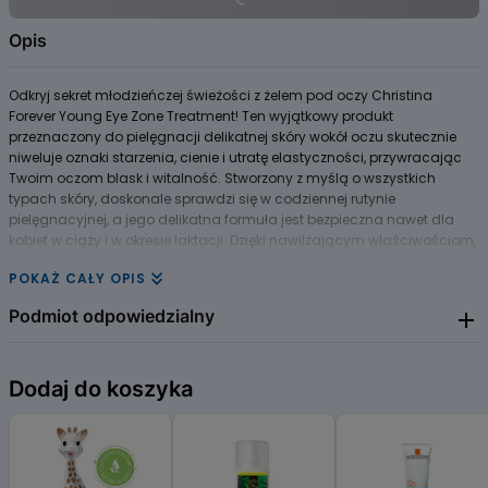
Opis
Odkryj sekret młodzieńczej świeżości z żelem pod oczy Christina
Forever Young Eye Zone Treatment! Ten wyjątkowy produkt
przeznaczony do pielęgnacji delikatnej skóry wokół oczu skutecznie
niweluje oznaki starzenia, cienie i utratę elastyczności, przywracając
Twoim oczom blask i witalność. Stworzony z myślą o wszystkich
typach skóry, doskonale sprawdzi się w codziennej rutynie
pielęgnacyjnej, a jego delikatna formuła jest bezpieczna nawet dla
kobiet w ciąży i w okresie laktacji. Dzięki nawilżającym właściwościom,
Twój spojrzenie nabierze młodzieńczej energii, a Ty poczujesz się
POKAŻ CAŁY OPIS
promiennie przez cały dzień. Wybierz Christina Forever Young i pozwól,
aby Twoje oczy znów zabłysnęły!
Podmiot odpowiedzialny
Christina Cosmetics
Dodaj do koszyka
ul. Zajęcza 15
00-351 Warszawa
+48 512 833 033
https://christinacosmetics.pl/