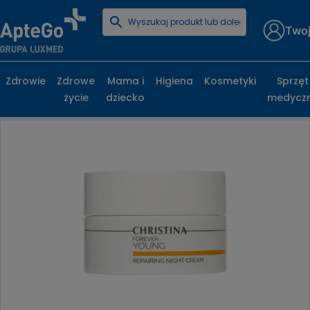
Twoj
Strona główna
Kosmetyki
Dermokosmetyki
Christina Forever Young Repairing Night Cream
rewitalizujący krem na noc
Zdrowie
Zdrowe
Mama i
Higiena
Kosmetyki
Sprzęt
życie
dziecko
medycz