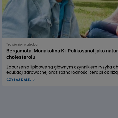
Bergamota, Monakolina K i Polikosanol jako naturalne s
Trawienie i wątroba
Bergamota, Monakolina K i Polikosanol jako natu
cholesterolu
Zaburzenia lipidowe są głównym czynnikiem ryzyka 
edukacji zdrowotnej oraz różnorodności terapii obniż
leczenia dyslipidemii w Polsce pozostaje niewystarcza
CZYTAJ DALEJ
dyslipidemią? W naszym artykule przyjrzymy się trzem
gospodarkę lipidową. Pierwszym z nich jest ekstrakt 
czerwonego fermentowanego ryżu, a trzecim – wyciąg
alifatycznych pozyskiwanych z trzciny cukrowej. Zac
dowiedzieć się, czy warto sięgać po te naturalne rozwi