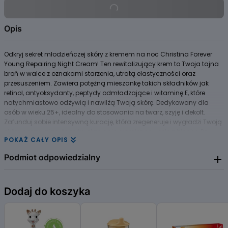
Opis
Odkryj sekret młodzieńczej skóry z kremem na noc Christina Forever
Young Repairing Night Cream! Ten rewitalizujący krem to Twoja tajna
broń w walce z oznakami starzenia, utratą elastyczności oraz
przesuszeniem. Zawiera potężną mieszankę takich składników jak
retinol, antyoksydanty, peptydy odmładzające i witaminę E, które
natychmiastowo odżywią i nawilżą Twoją skórę. Dedykowany dla
osób w wieku 25+, idealny do stosowania na twarz, szyję i dekolt.
Zafunduj sobie intensywną kurację, która zregeneruje i wygładzi Twoją
skórę, sprawiając, że znów stanie się promienna i pełna blasku. Po
POKAŻ CAŁY OPIS
każdej nocy obudź się z uczuciem świeżości i młodości!
Podmiot odpowiedzialny
Christina Cosmetics
Dodaj do koszyka
ul. Zajęcza 15
00-351 Warszawa
+48 512 833 033
https://christinacosmetics.pl/