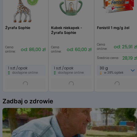
Żyrafa Sophie
Kubek niekapek -
Fenistil 1 mg/g żel
Żyrafa Sophie
Cena
od: 25,91 z
Cena
Cena
od: 86,00 zł
od: 60,00 zł
online:
online:
online:
28,19 z
Średnia cena:
1 szt./opak
1 szt./opak
30 g
dostępne online
dostępne online
w 38% aptek
Item
1
Zadbaj o zdrowie
of
6