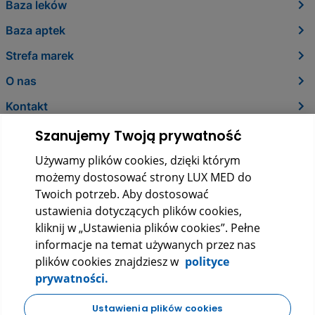
Baza leków
Baza aptek
Strefa marek
O nas
Kontakt
Szanujemy Twoją prywatność
Używamy plików cookies, dzięki którym
możemy dostosować strony LUX MED do
Twoich potrzeb. Aby dostosować
ustawienia dotyczących plików cookies,
kliknij w „Ustawienia plików cookies”. Pełne
informacje na temat używanych przez nas
LUX MED Sp. z o.o.
plików cookies znajdziesz w
polityce
ul. Szturmowa 2, 02-678 Warszawa
prywatności.
KRS: 0000265353
NIP: 5272523080
REGON: 140723603
Ustawienia plików cookies