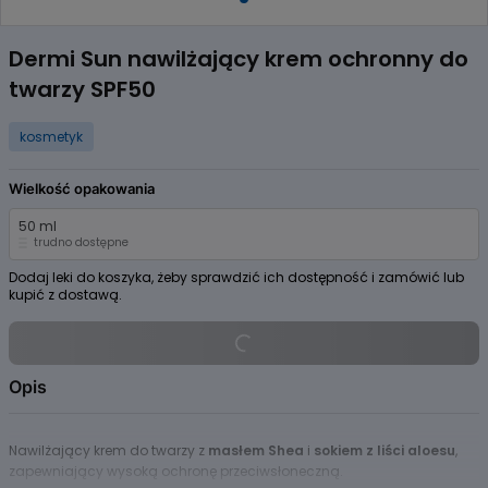
Item
1
Dermi Sun nawilżający krem ochronny do
of
twarzy SPF50
1
kosmetyk
Wielkość opakowania
50 ml
trudno dostępne
Dodaj leki do koszyka, żeby sprawdzić ich dostępność i zamówić lub
kupić z dostawą.
Opis
Nawilżający krem do twarzy z
masłem Shea
i
sokiem z liści aloesu
,
zapewniający wysoką ochronę przeciwsłoneczną.