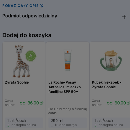
POKAŻ CAŁY OPIS
Podmiot odpowiedzialny
MEDICINAE
Dodaj do koszyka
Żyrafa Sophie
La Roche-Posay
Kubek niekapek -
Anthelios, mleczko
Żyrafa Sophie
familijne SPF 50+
Cena
Cena
od: 86,00 zł
od: 60,00 z
online:
online:
Brak informacji o średniej
cenie
1 szt./opak
250 ml
1 szt./opak
dostępne online
trudno dostępne
dostępne online