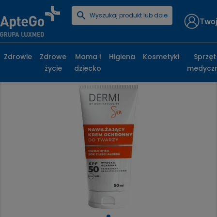
Twoj
Strona główna
Kosmetyki
Opalanie
Kremy z filtrem
Dermi Sun nawilżający krem ochronny do twarzy SPF50
Zdrowie
Zdrowe
Mama i
Higiena
Kosmetyki
Sprzęt
życie
dziecko
medycz