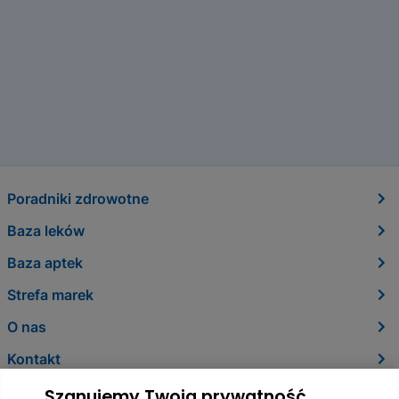
Poradniki zdrowotne
Baza leków
Baza aptek
Strefa marek
O nas
Kontakt
Szanujemy Twoją prywatność