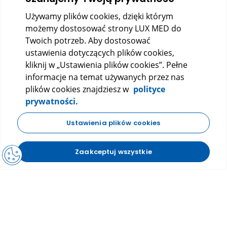
Używamy plików cookies, dzięki którym
możemy dostosować strony LUX MED do
Twoich potrzeb. Aby dostosować
ustawienia dotyczących plików cookies,
kliknij w „Ustawienia plików cookies”. Pełne
informacje na temat używanych przez nas
LUX MED Sp. z o.o.
plików cookies znajdziesz w
polityce
ul. Szturmowa 2, 02-678 Warszawa
prywatności.
KRS: 0000265353
NIP: 5272523080
REGON: 140723603
Ustawienia plików cookies
|
|
Polityka prywatności
Regulamin
FAQ
Zaakceptuj wszystkie