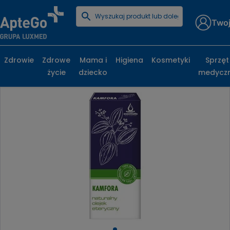
Twoj
Strona główna
Zdrowe życie
Aromaterapia
Esentialis Naturalny olejek eteryczny Kamfora
Zdrowie
Zdrowe
Mama i
Higiena
Kosmetyki
Sprzęt
życie
dziecko
medycz