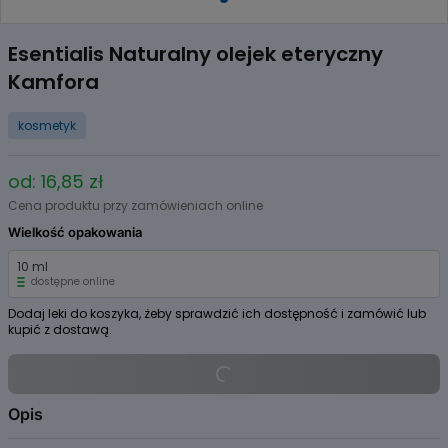
Item
1
Esentialis Naturalny olejek eteryczny
of
Kamfora
1
kosmetyk
od: 16,85 zł
Cena produktu przy zamówieniach online
Wielkość opakowania
10 ml
dostępne online
Dodaj leki do koszyka, żeby sprawdzić ich dostępność i zamówić lub
kupić z dostawą.
Opis