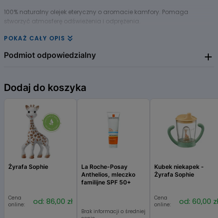
100% naturalny olejek eteryczny o aromacie kamfory. Pomaga
stworzyć atmosferę odświeżenia i odprężenia.
POKAŻ CAŁY OPIS
Podmiot odpowiedzialny
JACK GROUP
Dodaj do koszyka
Żyrafa Sophie
La Roche-Posay
Kubek niekapek -
Anthelios, mleczko
Żyrafa Sophie
familijne SPF 50+
Cena
Cena
od: 86,00 zł
od: 60,00 z
online:
online:
Brak informacji o średniej