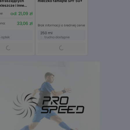
straszających
mleczko familijne SPF 50+
kleszcze i inne
od: 21,09 zł
ne:
33,06 zł
ena:
Brak informacji o średniej cenie
250 ml
 aptek
trudno dostępne