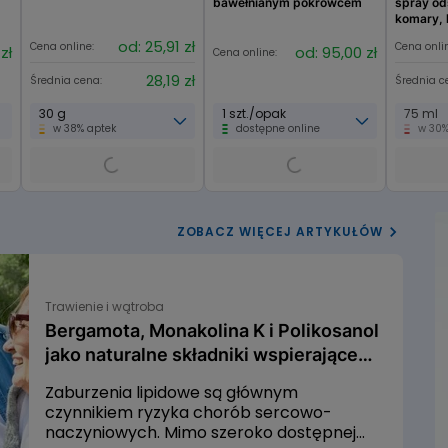
bawełnianym pokrowcem
spray od
komary, 
insekty
od: 25,91 zł
Cena online:
Cena onli
zł
od: 95,00 zł
Cena online:
28,19 zł
Średnia cena:
Średnia c
30 g
1 szt./opak
75 ml
w 38% aptek
dostępne online
w 30%
ZOBACZ WIĘCEJ ARTYKUŁÓW
Trawienie i wątroba
Bergamota, Monakolina K i Polikosanol
jako naturalne składniki wspierające
prawidłowy metabolizm cholesterolu
Zaburzenia lipidowe są głównym
czynnikiem ryzyka chorób sercowo-
naczyniowych. Mimo szeroko dostępnej