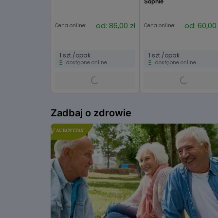
Sophie
od: 86,00 zł
od: 60,00 
Cena online:
Cena online:
1 szt./opak
1 szt./opak
dostępne online
dostępne online
Item
1
Zadbaj o zdrowie
of
6