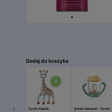
Item
1
of
1
Dodaj do koszyka
Żyrafa Sophie
Kubek niekapek - Żyrafa