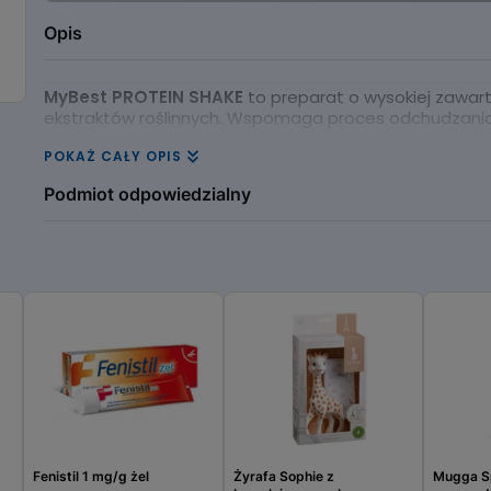
Opis
MyBest PROTEIN SHAKE
to preparat o wysokiej zawarto
ekstraktów roślinnych. Wspomaga proces odchudzania i
POKAŻ CAŁY OPIS
Podmiot odpowiedzialny
MYBESTPHARM S.A.
Fenistil 1 mg/g żel
Żyrafa Sophie z
Mugga S