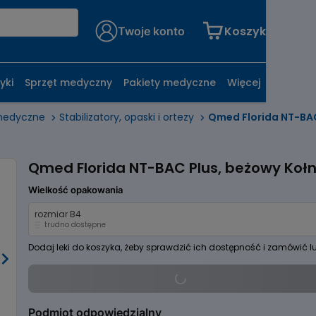
Koszyk
Twoje konto
yki
Sprzęt medyczny
Pakiety medyczne
Więcej
medyczne
Stabilizatory, opaski i ortezy
Qmed Florida NT-BAC
Qmed Florida NT-BAC Plus, beżowy Kołn
Wielkość opakowania
rozmiar B4
trudno dostępne
Dodaj leki do koszyka, żeby sprawdzić ich dostępność i zamówić l
Podmiot odpowiedzialny