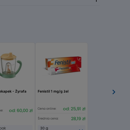
ekapek - Żyrafa
Fenistil 1 mg/g żel
od: 25,91 zł
Cena online:
od: 60,00 zł
ne:
28,19 zł
Średnia cena:
opak
30 g