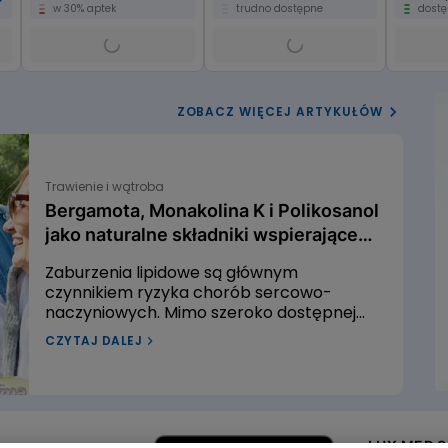
w 30% aptek
trudno dostępne
dostę
ZOBACZ WIĘCEJ ARTYKUŁÓW
Trawienie i wątroba
Bergamota, Monakolina K i Polikosanol
jako naturalne składniki wspierające
prawidłowy metabolizm cholesterolu
Zaburzenia lipidowe są głównym
czynnikiem ryzyka chorób sercowo-
naczyniowych. Mimo szeroko dostępnej
edukacji zdrowotnej oraz różnorodności
CZYTAJ DALEJ
terapii obniżających poziom lipidów,
skuteczność wykrywania i leczenia
dyslipidemii w Polsce pozostaje
 naturalne składniki wspierające prawidłowy metabolizm c
niewystarczająca. Czy istnieją naturalne
sposoby na walkę z dyslipidemią? W
LUX MED Sp