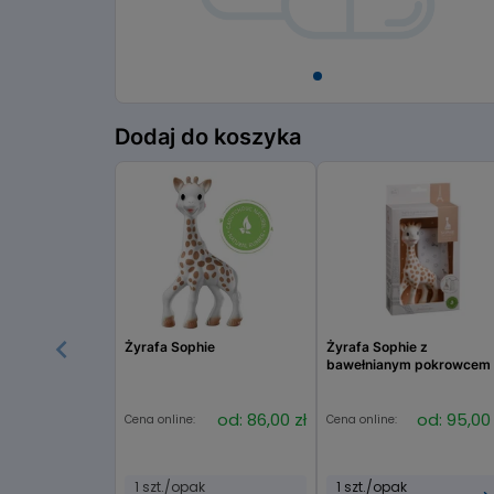
Item
1
Dodaj do koszyka
of
1
Żyrafa Sophie
Żyrafa Sophie z
bawełnianym pokrowcem
od: 86,00 zł
od: 95,00 
Cena online:
Cena online:
1 szt./opak
1 szt./opak