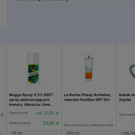
MDH SP. Z O.O.
Mugga Spray 9,5% DEET
La Roche-Posay Anthelios,
Kubek ni
spray odstraszających
mleczko familijne SPF 50+
Sophie
komary, kleszcze i inne
insekty
od: 21,09 zł
Cena online:
zł
Cena onli
33,06 zł
Średnia cena:
Brak informacji o średniej cenie
75 ml
250 ml
1 szt./