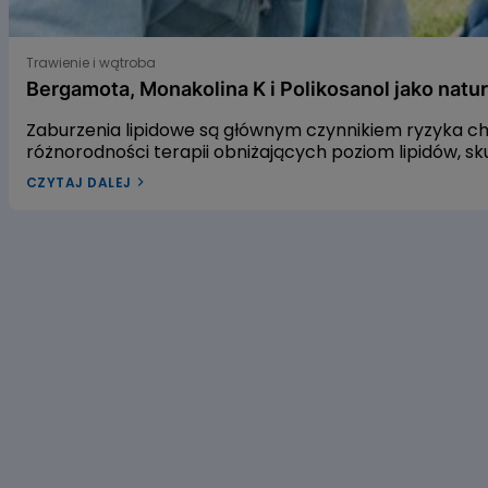
Bergamota, Monakolina K i Polikosanol jako naturalne s
Trawienie i wątroba
Bergamota, Monakolina K i Polikosanol jako natu
Zaburzenia lipidowe są głównym czynnikiem ryzyka c
różnorodności terapii obniżających poziom lipidów, sk
istnieją naturalne sposoby na walkę z dyslipidemią? 
CZYTAJ DALEJ
gospodarkę lipidową. Pierwszym z nich jest ekstrakt
a trzecim – wyciąg polikosanolowy, będący mieszanin
się z naszym artykułem, aby dowiedzieć się, czy warto