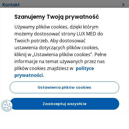
Kontakt
Szanujemy Twoją prywatność
Używamy plików cookies, dzięki którym
możemy dostosować strony LUX MED do
Twoich potrzeb. Aby dostosować
ustawienia dotyczących plików cookies,
kliknij w „Ustawienia plików cookies”. Pełne
informacje na temat używanych przez nas
LUX MED Sp. z o.o.
plików cookies znajdziesz w
polityce
ul. Szturmowa 2, 02-678 Warszawa
prywatności.
KRS: 0000265353
KUP W LUXMED
NIP: 5272523080
REGON: 140723603
Ustawienia plików cookies
|
|
Polityka prywatności
Regulamin
FAQ
Zaakceptuj wszystkie