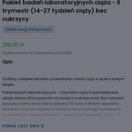
Pakiet badań laboratoryjnych ciąża - II
trymestr (14-27 tydzień ciąży) bez
cukrzycy
Pakiet usług medycznych
219,00 zł
Przekierowanie do sprzedawcy LUX MED
Opis
Zadbaj o bezpieczeństwo i prawidłowy rozwój ciąży w jej kluczowym
etapie.
Pakiet badań laboratoryjnych – II trymestr ciąży to kompleksowa
diagnostyka, która pozwala na bieżąco monitorować stan zdrowia
przyszłej mamy oraz rozwój dziecka. To czas, w którym regularne
badania mają szczególne znaczenie dla wczesnego wykrywania
ewentualnych nieprawidłowości i spokojnego przebiegu ciąży. To
wygodne rozwiązanie dla kobiet, które chcą świadomie przejść przez
kolejne etapy ciąży – kompleksowo, w jednym miejscu i bez zbędnego
POKAŻ CAŁY OPIS
stresu.