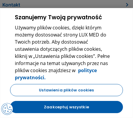
Kontakt
Szanujemy Twoją prywatność
Używamy plików cookies, dzięki którym
możemy dostosować strony LUX MED do
Twoich potrzeb. Aby dostosować
ustawienia dotyczących plików cookies,
kliknij w „Ustawienia plików cookies”. Pełne
informacje na temat używanych przez nas
LUX MED Sp. z o.o.
plików cookies znajdziesz w
polityce
ul. Szturmowa 2, 02-678 Warszawa
prywatności.
KRS: 0000265353
KUP W LUXMED
NIP: 5272523080
REGON: 140723603
Ustawienia plików cookies
|
|
Polityka prywatności
Regulamin
FAQ
Zaakceptuj wszystkie