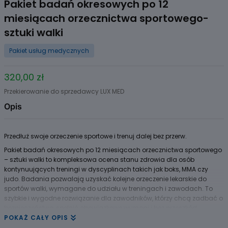
Pakiet badań okresowych po 12
miesiącach orzecznictwa sportowego-
sztuki walki
Pakiet usług medycznych
320,00 zł
Przekierowanie do sprzedawcy LUX MED
Opis
Przedłuż swoje orzeczenie sportowe i trenuj dalej bez przerw.
Pakiet badań okresowych po 12 miesiącach orzecznictwa sportowego
– sztuki walki to kompleksowa ocena stanu zdrowia dla osób
kontynuujących treningi w dyscyplinach takich jak boks, MMA czy
judo. Badania pozwalają uzyskać kolejne orzeczenie lekarskie do
sportów walki, wymagane do udziału w treningach i zawodach. To
szybkie i wygodne rozwiązanie dla zawodników, którzy chcą zadbać o
bezpieczeństwo, spełnić obowiązkowe wymogi i bez przeszkód
kontynuować swoją sportową aktywność.
POKAŻ CAŁY OPIS