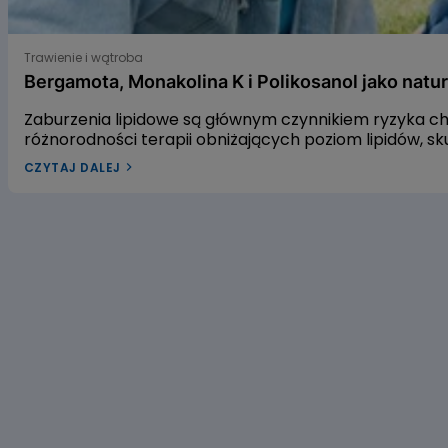
Bergamota, Monakolina K i Polikosanol jako naturalne s
Trawienie i wątroba
Bergamota, Monakolina K i Polikosanol jako natu
Zaburzenia lipidowe są głównym czynnikiem ryzyka c
różnorodności terapii obniżających poziom lipidów, sk
istnieją naturalne sposoby na walkę z dyslipidemią? 
CZYTAJ DALEJ
gospodarkę lipidową. Pierwszym z nich jest ekstrakt
a trzecim – wyciąg polikosanolowy, będący mieszanin
się z naszym artykułem, aby dowiedzieć się, czy warto