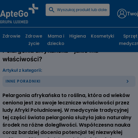
Twoj
Strona główna
Poradniki zdrowotne
Inne poradniki
Pelargonia afrykańska – jakie ma właściwości?
Zdrowie
Zdrowe
Mama i
Higiena
Kosmetyki
Sprzęt
życie
dziecko
medycz
Pelargonia afrykańska – jakie ma
właściwości?
Artykuł z kategorii:
INNE PORADNIKI
Pelargonia afrykańska to roślina, która od wieków
ceniona jest za swoje lecznicze właściwości przez
ludy Afryki Południowej. W medycynie tradycyjnej
tej części świata pelargonia służyła jako naturalny
środek na różne dolegliwości. Współczesna nauka
coraz bardziej docenia potencjał tej niezwykłej