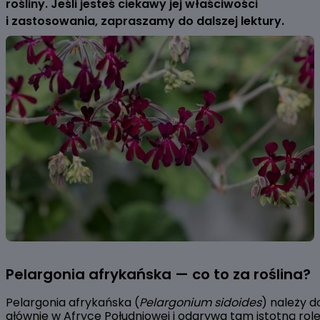
rośliny. Jeśli jesteś ciekawy jej właściwości
i zastosowania, zapraszamy do dalszej lektury.
Pelargonia afrykańska — co to za roślina?
Pelargonia afrykańska (
Pelargonium sidoides
) należy d
głównie w Afryce Południowej i odgrywa tam istotną rolę