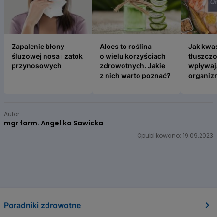
Zapalenie błony śluzowej nosa i zatok przynosowych
Aloes to roślina o wielu korzyśc
Jak kwas
Zapalenie błony
Aloes to roślina
Jak kwa
śluzowej nosa i zatok
o wielu korzyściach
tłuszcz
przynosowych
zdrowotnych. Jakie
wpływaj
z nich warto poznać?
organiz
Item
1
Autor
of
mgr farm. Angelika Sawicka
5
Opublikowano: 19.09.2023
Poradniki zdrowotne