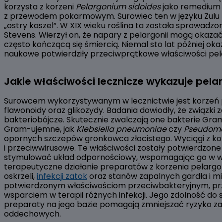
korzysta z korzeni
Pelargonium sidoides
jako remedium
z przewodem pokarmowym. Surowiec ten w języku Zulu
„ostry kaszel”. W XIX wieku roślina ta została sprowadz
Stevens. Wierzył on, że napary z pelargonii mogą okaza
często kończącą się śmiercią. Niemal sto lat później oka
naukowe potwierdziły przeciwprątkowe właściwości pela
Jakie właściwości lecznicze wykazuje pela
Surowcem wykorzystywanym w lecznictwie jest korzeń pel
flawonoidy oraz glikozydy. Badania dowiodły, że związki
bakteriobójcze. Skutecznie zwalczają one bakterie Gram
Gram-ujemne, jak
Klebsiella pneumoniae
czy
Pseudomo
opornych szczepów gronkowca złocistego. Wyciągi z kor
i przeciwwirusowe. Te właściwości zostały potwierdzone
stymulować układ odpornościowy, wspomagając go w wal
terapeutyczne działanie preparatów z korzenia pelargoni
oskrzeli,
infekcji zatok
oraz stanów zapalnych gardła i mig
potwierdzonym właściwościom przeciwbakteryjnym, pr
wsparciem w terapii różnych infekcji. Jego zdolność d
preparaty na jego bazie pomagają zmniejszać ryzyko z
oddechowych.