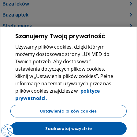
Baza leków
Baza aptek
Strefa marek
Szanujemy Twoją prywatność
O nas
Używamy plików cookies, dzięki którym
Kontakt
możemy dostosować strony LUX MED do
Twoich potrzeb. Aby dostosować
ustawienia dotyczących plików cookies,
kliknij w „Ustawienia plików cookies”. Pełne
informacje na temat używanych przez nas
plików cookies znajdziesz w
polityce
prywatności.
LUX MED Sp. z o.o.
Ustawienia plików cookies
ul. Szturmowa 2, 02-678 Warszawa
KRS: 0000265353
Zaakceptuj wszystkie
NIP: 5272523080
REGON: 140723603