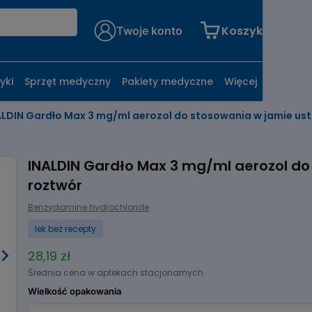
Koszyk
Twoje konto
yki
Sprzęt medyczny
Pakiety medyczne
Więcej
ALDIN Gardło Max 3 mg/ml aerozol do stosowania w jamie ust
INALDIN Gardło Max 3 mg/ml aerozol do
roztwór
Benzydamine hydrochloride
lek bez recepty
28,19 zł
Średnia cena w aptekach stacjonarnych
Wielkość opakowania