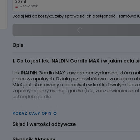
30 ml
w 5% aptek
Dodaj leki do koszyka, żeby sprawdzić ich dostępność i zamówić l
Opis
1. Co to jest lek INALDIN Gardło MAX i w jakim celu s
Lek INALDIN Gardło MAX zawiera benzydaminę, która na
przeciwzapalnych. Działa przeciwbólowo i zmniejsza obr
MAX jest stosowany u dorosłych w krótkotrwałym lecz
zapalnymi jamy ustnej i gardła (ból, zaczerwienienie, 
ustnej lub gardła.
Jeśli po upływie 3 dni nie nastąpiła poprawa lub pacjen
POKAŻ CAŁY OPIS
z lekarzem.
Skład i wartości odżywcze
Składnik Aktywny