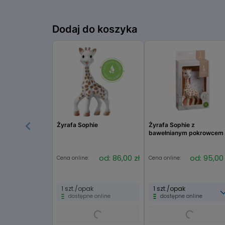
Dodaj do koszyka
Żyrafa Sophie
Żyrafa Sophie z
bawełnianym pokrowcem
od: 86,00 zł
od: 95,00 
Cena online:
Cena online:
1 szt./opak
1 szt./opak
dostępne online
dostępne online