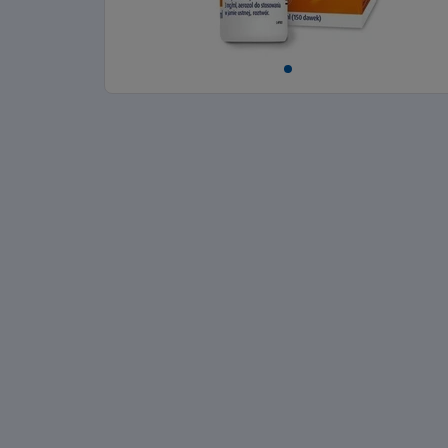
Item
1
of
1