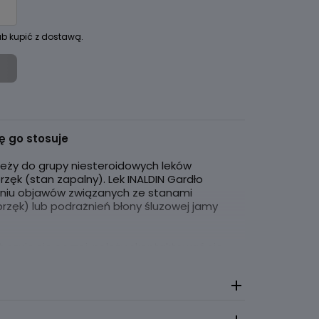
ub kupić z dostawą.
ię go stosuje
leży do grupy niesteroidowych leków
zęk (stan zapalny). Lek INALDIN Gardło
eniu objawów związanych ze stanami
obrzęk) lub podrażnień błony śluzowej jamy
t czuje się gorzej, należy skontaktować się