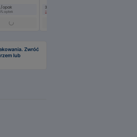
t./opak
30 saszetek
20 saszetek
6% aptek
w 10% aptek
w 6% aptek
pakowania. Zwróć
arzem lub