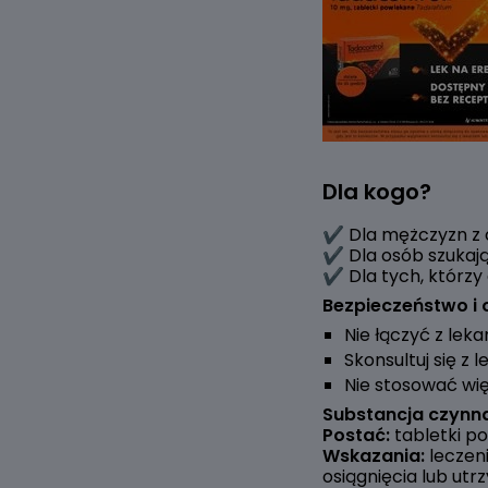
Dla kogo?
✔️ Dla mężczyzn z 
✔️ Dla osób szukaj
✔️ Dla tych, którzy
Bezpieczeństwo i 
Nie łączyć z lek
Skonsultuj się z
Nie stosować więc
Substancja czynna
Postać:
tabletki p
Wskazania:
leczen
osiągnięcia lub ut