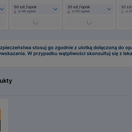
50 szt./opak
20 szt./opak
30 sz
w 14% aptek
w 10% aptek
w 2
 bezpieczeństwa stosuj go zgodnie z ulotką dołączoną do o
wskazania. W przypadku wątpliwości skonsultuj się z lek
ukty