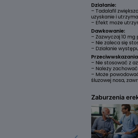
Działanie:
– Tadalafil zwięks
uzyskanie i utrzyman
– Efekt może utrzy
Dawkowanie:
– Zazwyczaj 10 mg 
– Nie zaleca się sto
– Działanie występ
Przeciwwskazania 
– Nie stosować z az
– Należy zachować
– Może powodować d
śluzowej nosa, zawr
Zaburzenia erek