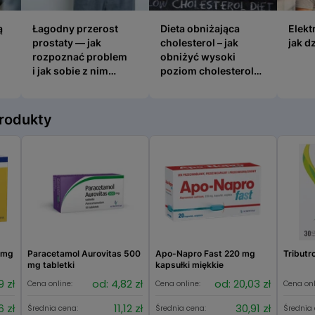
ą u mężczyzn – jak z nimi walczyć?
Łagodny przerost prostaty — jak rozpoznać problem i 
Dieta obniżająca cholesterol –
Elektro
ą
Łagodny przerost
Dieta obniżająca
Elekt
prostaty — jak
cholesterol – jak
jak d
rozpoznać problem
obniżyć wysoki
i jak sobie z nim
poziom cholesterolu i
radzić?
trójglicerydów?
rodukty
 mg
Paracetamol Aurovitas 500
Apo-Napro Fast 220 mg
Tributr
mg tabletki
kapsułki miękkie
9 zł
od: 4,82 zł
od: 20,03 zł
Cena online:
Cena online:
Cena onl
6 zł
11,12 zł
30,91 zł
Średnia cena:
Średnia cena:
Średnia 