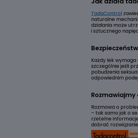
Jak działa tada
TadaControl
zawier
naturalne mechaniz
działania może utr
i sztucznego napięc
Bezpieczeństw
Każdy lek wymaga ś
szczególnie jeśli p
pobudzenia seksualn
odpowiednim podejś
Rozmawiajmy 
Rozmowa o problema
– tak samo jak o se
rzetelne informacj
dobrać rozwiązani