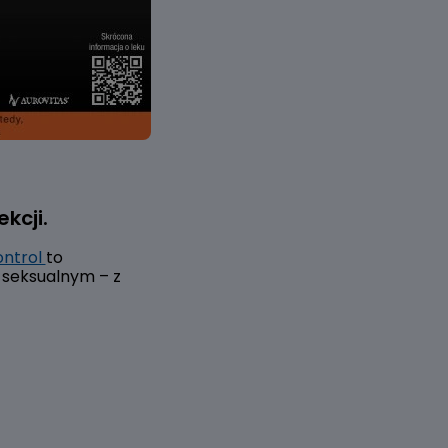
kcji.
ntrol
to
 seksualnym – z