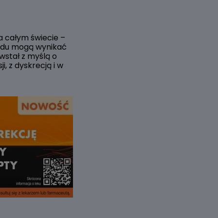
a całym świecie –
wodu mogą wynikać
stał z myślą o
, z dyskrecją i w