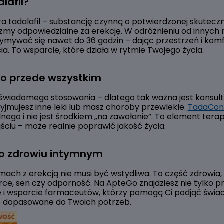
lafil?
a tadalafil – substancję czynną o potwierdzonej skuteczn
my odpowiedzialne za erekcję. W odróżnieniu od innych r
zymywać się nawet do 36 godzin – dając przestrzeń i kom
ia. To wsparcie, które działa w rytmie Twojego życia.
o przede wszystkim
wiadomego stosowania – dlatego tak ważna jest konsult
rzyjmujesz inne leki lub masz choroby przewlekłe.
TadaCon
ego i nie jest środkiem „na zawołanie”. To element terapi
ciu – może realnie poprawić jakość życia.
o zdrowiu intymnym
ch z erekcją nie musi być wstydliwa. To część zdrowia,
rce, sen czy odporność. Na ApteGo znajdziesz nie tylko pr
e i wsparcie farmaceutów, którzy pomogą Ci podjąć świa
e dopasowane do Twoich potrzeb.