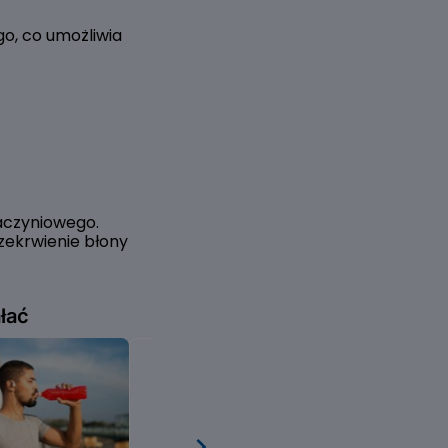
o, co umożliwia
aczyniowego.
zekrwienie błony
łać