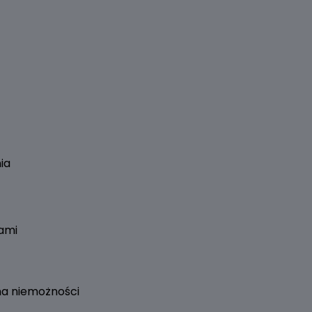
ia
kami
na niemożności