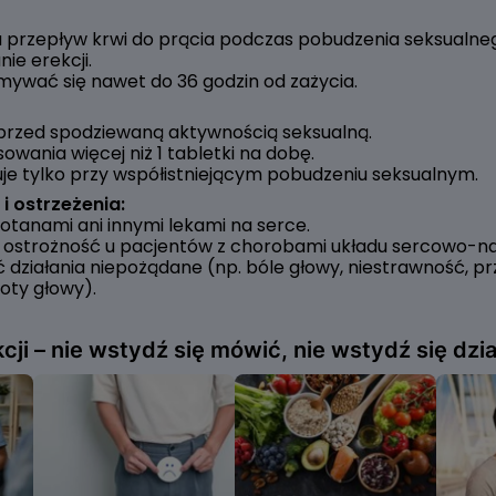
za przepływ krwi do prącia podczas pobudzenia seksualneg
ie erekcji.
mywać się nawet do 36 godzin od zażycia.
przed spodziewaną aktywnością seksualną.
sowania więcej niż 1 tabletki na dobę.
uje tylko przy współistniejącym pobudzeniu seksualnym.
i ostrzeżenia:
otanami ani innymi lekami na serce.
 ostrożność u pacjentów z chorobami układu sercowo-n
ziałania niepożądane (np. bóle głowy, niestrawność, pr
oty głowy).
cji – nie wstydź się mówić, nie wstydź się dzia