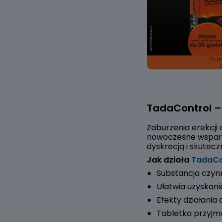
TadaControl – 
Zaburzenia erekcji 
nowoczesne wsparci
dyskrecją i skutec
Jak działa
TadaCo
Substancja czyn
Ułatwia uzyskan
Efekty działania
Tabletka przyj