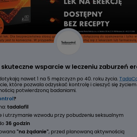
skuteczne wsparcie w leczeniu zaburzeń ere
dotykają nawet 1 na 5 mężczyzn po 40. roku życia.
TadaCo
e, które pozwala odzyskać kontrolę i cieszyć się życiem
znością potwierdzoną badaniami.
ntrol
?
na:
tadalafil
ie i utrzymanie wzwodu przy pobudzeniu seksualnym
 do
36 godzin
mowana
"na żądanie"
, przed planowaną aktywnością