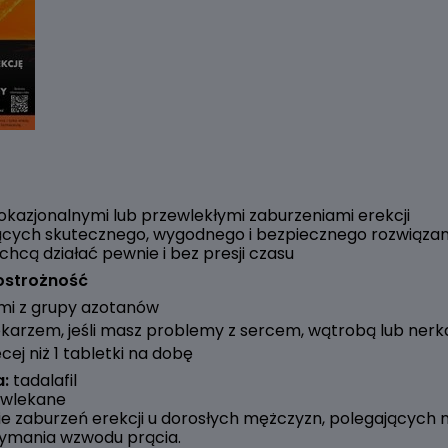
okazjonalnymi lub przewlekłymi zaburzeniami erekcji
ących skutecznego, wygodnego i bezpiecznego rozwiązan
 chcą działać pewnie i bez presji czasu
ostrożność
ami z grupy azotanów
 lekarzem, jeśli masz problemy z sercem, wątrobą lub ner
ej niż 1 tabletki na dobę
:
tadalafil
owlekane
ie zaburzeń erekcji u dorosłych mężczyzn, polegających 
rzymania wzwodu prącia.