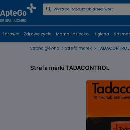
Zdrowie
Zdrowe życie
Mama i dziecko
Higiena
Kosmet
Strona główna
Strefa marek
TADACONTROL
Strefa marki TADACONTROL