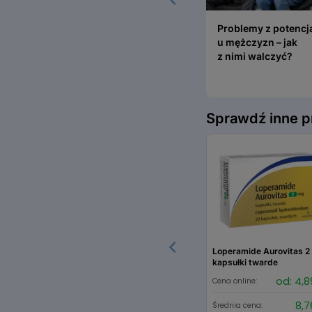
Problemy z potencj
Problemy z potencj
u mężczyzn – jak
z nimi walczyć?
Item
1
Sprawdź inne p
of
5
Loperamide Aurovitas 2
kapsułki twarde
od: 4,8
Cena online:
8,7
Średnia cena: