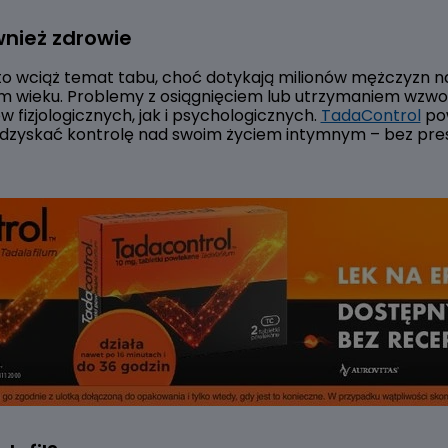
wnież zdrowie
 to wciąż temat tabu, choć dotykają milionów mężczyzn n
łym wieku. Problemy z osiągnięciem lub utrzymaniem wz
 fizjologicznych, jak i psychologicznych.
TadaControl
pow
dzyskać kontrolę nad swoim życiem intymnym – bez presji